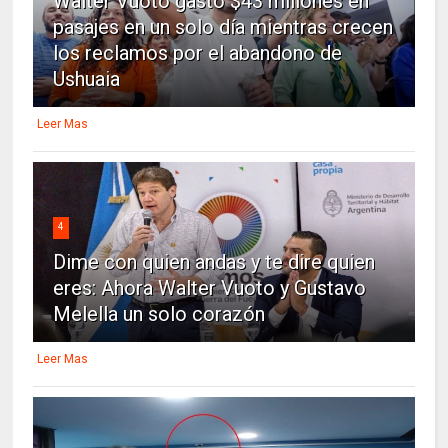
Walter Vuoto gastó $43 millones en
pasajes en un solo día mientras crecen
los reclamos por el abandono de
Ushuaia
Leer Mas
4
Dime con quien andas y te dire quien
eres: Ahora Walter Vuoto y Gustavo
Melella un solo corazón
Leer Mas