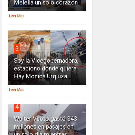
Melella un solo corazón
Leer Mas
3
Soy la Vicegobernadora,
estaciono donde quiera.
Hay Monica Urquiza...
Leer Mas
4
Walter Vuoto gastó $43
millones en pasajes en
un solo día mientras