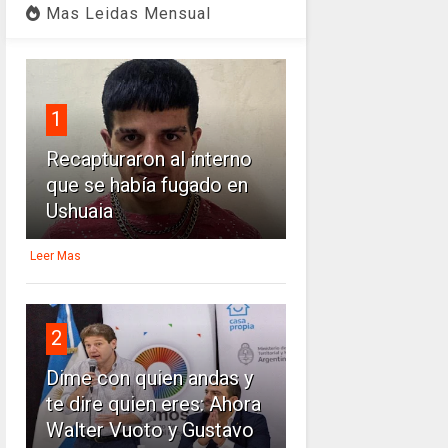
Mas Leidas Mensual
1
Recapturaron al interno
que se había fugado en
Ushuaia
Leer Mas
2
Dime con quien andas y
te dire quien eres: Ahora
Walter Vuoto y Gustavo