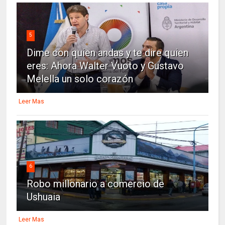
5
Dime con quien andas y te dire quien
eres: Ahora Walter Vuoto y Gustavo
Melella un solo corazón
Leer Mas
6
Robo millonario a comercio de
Ushuaia
Leer Mas