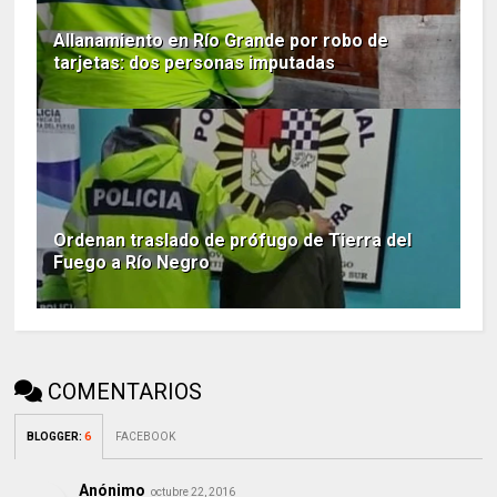
Allanamiento en Río Grande por robo de
tarjetas: dos personas imputadas
Ordenan traslado de prófugo de Tierra del
Fuego a Río Negro
COMENTARIOS
BLOGGER
:
6
FACEBOOK
Anónimo
octubre 22, 2016