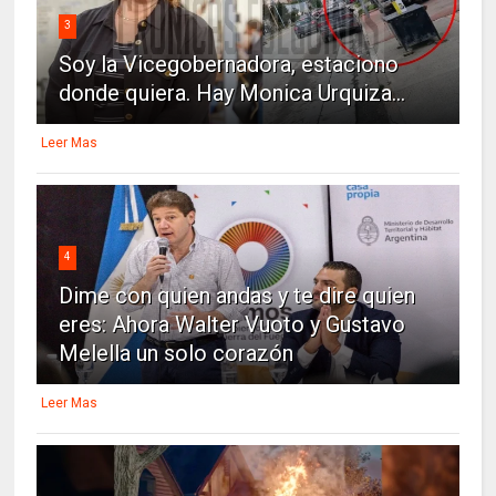
3
Soy la Vicegobernadora, estaciono
donde quiera. Hay Monica Urquiza...
Leer Mas
4
Dime con quien andas y te dire quien
eres: Ahora Walter Vuoto y Gustavo
Melella un solo corazón
Leer Mas