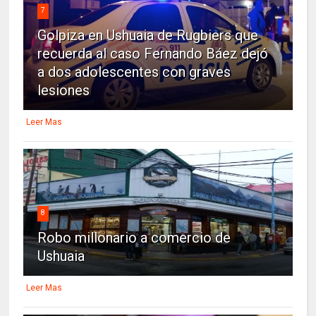
7
Golpiza en Ushuaia de Rugbiers que
recuerda al caso Fernando Báez dejó
a dos adolescentes con graves
lesiones
Leer Mas
8
Robo millonario a comercio de
Ushuaia
Leer Mas