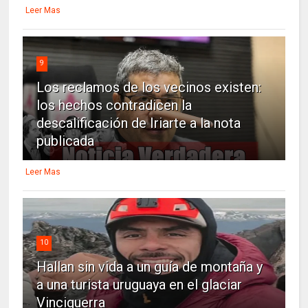
Leer Mas
9
Los reclamos de los vecinos existen:
los hechos contradicen la
descalificación de Iriarte a la nota
publicada
Leer Mas
10
Hallan sin vida a un guía de montaña y
a una turista uruguaya en el glaciar
Vinciguerra