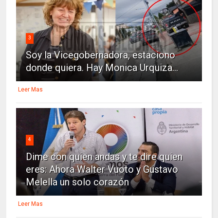
3
Soy la Vicegobernadora, estaciono
donde quiera. Hay Monica Urquiza...
Leer Mas
4
Dime con quien andas y te dire quien
eres: Ahora Walter Vuoto y Gustavo
Melella un solo corazón
Leer Mas