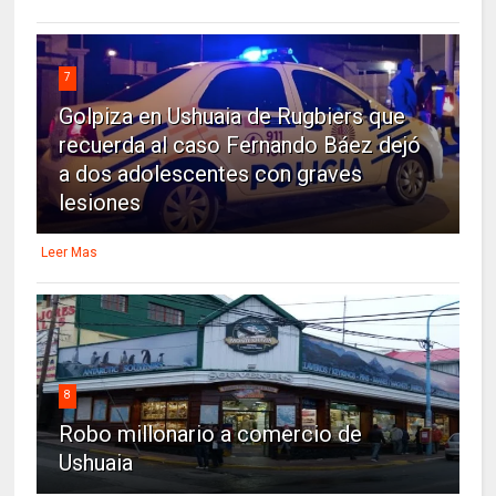
7
Golpiza en Ushuaia de Rugbiers que
recuerda al caso Fernando Báez dejó
a dos adolescentes con graves
lesiones
Leer Mas
8
Robo millonario a comercio de
Ushuaia