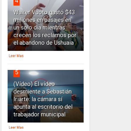
4
Walter Vuoto gastó $43
millones en pasajes en
un solo día mientras
crecen los reclamos por
el abandono de Ushuaia
Leer Mas
5
(Vídeo) El vídeo
desmiente a Sebastián
Iriarte: la cámara sí
apunta al escritorio del
trabajador municipal
Leer Mas