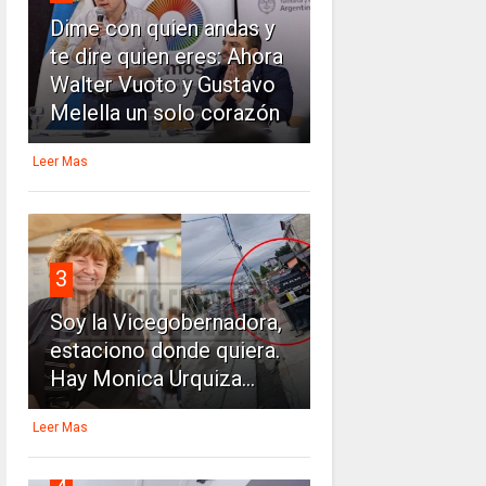
Dime con quien andas y
te dire quien eres: Ahora
Walter Vuoto y Gustavo
Melella un solo corazón
Leer Mas
3
Soy la Vicegobernadora,
estaciono donde quiera.
Hay Monica Urquiza...
Leer Mas