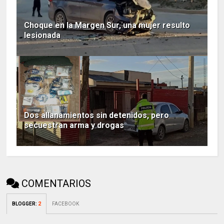
Choque en la Margen Sur, una mujer resulto
lesionada
Dos allanamientos sin detenidos, pero
secuestran arma y drogas
COMENTARIOS
BLOGGER
:
2
FACEBOOK