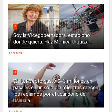
2
Soy la Vicegobernadora, estaciono
donde quiera. Hay Monica Urquiza...
Leer Mas
3
Walter Vuoto gastó $43 millones en
pasajes en un solo día mientras crecen
los reclamos por el abandono de
Ushuaia
Leer Mas