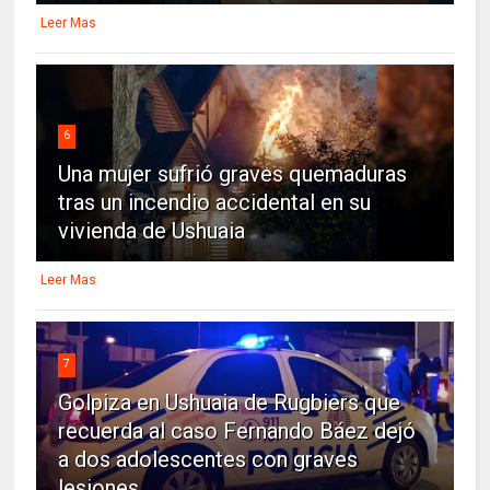
Leer Mas
6
Una mujer sufrió graves quemaduras
tras un incendio accidental en su
vivienda de Ushuaia
Leer Mas
7
Golpiza en Ushuaia de Rugbiers que
recuerda al caso Fernando Báez dejó
a dos adolescentes con graves
lesiones