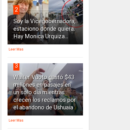
2
Soy la Vicegobernadora,
estaciono donde quiera.
Hay Monica Urquiza...
Leer Mas
3
Walter Vuoto gastó $43
millones en pasajes en
un solo día mientras
crecen los reclamos por
el abandono de Ushuaia
Leer Mas