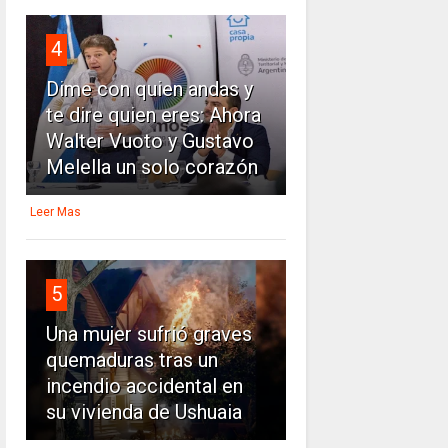
4
Dime con quien andas y
te dire quien eres: Ahora
Walter Vuoto y Gustavo
Melella un solo corazón
Leer Mas
5
Una mujer sufrió graves
quemaduras tras un
incendio accidental en
su vivienda de Ushuaia