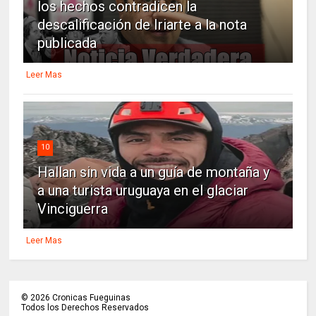
los hechos contradicen la
descalificación de Iriarte a la nota
publicada
Leer Mas
10
Hallan sin vida a un guía de montaña y
a una turista uruguaya en el glaciar
Vinciguerra
Leer Mas
©
2026
Cronicas Fueguinas
Todos los Derechos Reservados