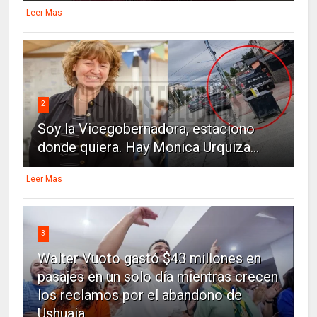
Leer Mas
2
Soy la Vicegobernadora, estaciono
donde quiera. Hay Monica Urquiza...
Leer Mas
3
Walter Vuoto gastó $43 millones en
pasajes en un solo día mientras crecen
los reclamos por el abandono de
Ushuaia