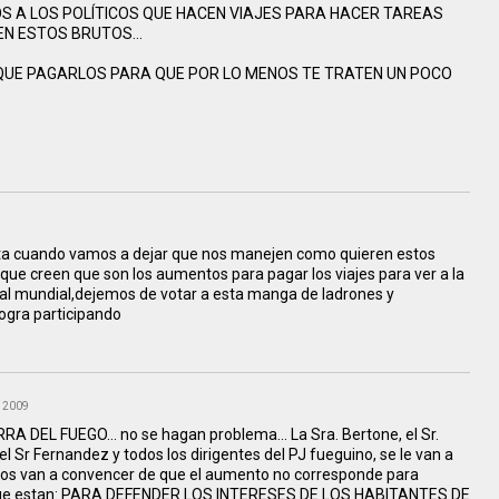
ICOS A LOS POLÍTICOS QUE HACEN VIAJES PARA HACER TAREAS
EN ESTOS BRUTOS...
QUE PAGARLOS PARA QUE POR LO MENOS TE TRATEN UN POCO
asta cuando vamos a dejar que nos manejen como quieren estos
e creen que son los aumentos para pagar los viajes para ver a la
r al mundial,dejemos de votar a esta manga de ladrones y
logra participando
, 2009
DEL FUEGO... no se hagan problema... La Sra. Bertone, el Sr.
, el Sr Fernandez y todos los dirigentes del PJ fueguino, se le van a
 los van a convencer de que el aumento no corresponde para
en que estan: PARA DEFENDER LOS INTERESES DE LOS HABITANTES DE