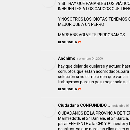
Y SI... HAY QUE PAGARLES LOS VIÁT
INHERENTES A LOS CARGOS QUE TIEN
Y NOSOTROS LOS IDIOTAS TENEMOS 
MEJOR QUE A UN PERRO
MARSANS VOLVE TE PERDONAMOS
RESPONDER
Anónimo
noviembre 04, 2009
hay que dejar de quejarse y actuar, h
corruptos que están acomodados,para qu
selección si no como creen que van a i
trabajemos para un pais mejor solo se 
RESPONDER
Ciudadano CONFUNDIDO...
noviembre 04
CIUDADANOS DE LA PROVINCIA DE TIERRA 
Manfredotti, el Sr. Daniele, el Sr. Garcia
parar ENFRENTE a la CFK Y AL nestor y
nosotros, ya que para eso ellos dic