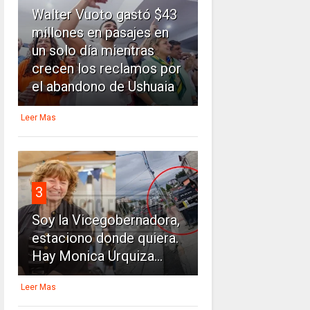
Walter Vuoto gastó $43
millones en pasajes en
un solo día mientras
crecen los reclamos por
el abandono de Ushuaia
Leer Mas
3
Soy la Vicegobernadora,
estaciono donde quiera.
Hay Monica Urquiza...
Leer Mas