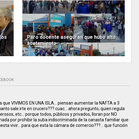
stos
Paro docente aseguran que hubo alto
acatamiento
CEBOOK
ta que VIVIMOS EN UNA ISLA... piensan aumentar la NAFTA a 3
uanto sale irte en crucero??? cuac... ahora pregunto, quien regula
rosos, etc... porque todos, públicos y privados, lloran por NO
ada por prohibir la suba indiscriminada de la canasta familiar que
esta vivir... para que esta la cámara de comercio???... que función