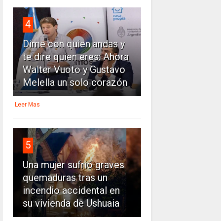
4
Dime con quien andas y
te dire quien eres: Ahora
Walter Vuoto y Gustavo
Melella un solo corazón
Leer Mas
5
Una mujer sufrió graves
quemaduras tras un
incendio accidental en
su vivienda de Ushuaia