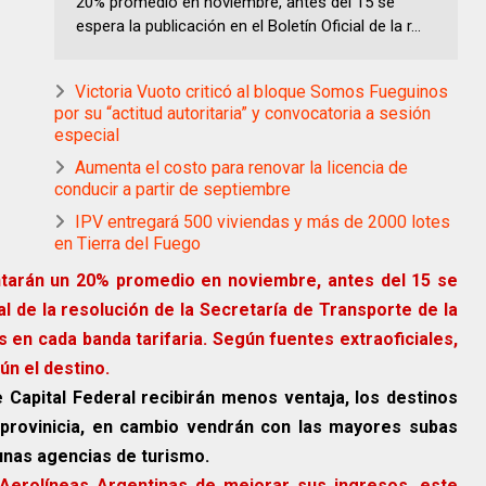
20% promedio en noviembre, antes del 15 se
espera la publicación en el Boletín Oficial de la r...
Victoria Vuoto criticó al bloque Somos Fueguinos
por su “actitud autoritaria” y convocatoria a sesión
especial
Aumenta el costo para renovar la licencia de
conducir a partir de septiembre
IPV entregará 500 viviendas y más de 2000 lotes
en Tierra del Fuego
tarán un 20% promedio en noviembre, antes del 15 se
ial de la resolución de la Secretaría de Transporte de la
s en cada banda tarifaria. Según fuentes extraoficiales,
ún el destino.
e Capital Federal recibirán menos ventaja, los destinos
a provinicia, en cambio vendrán con las mayores subas
unas agencias de turismo.
 Aerolíneas Argentinas de mejorar sus ingresos, este