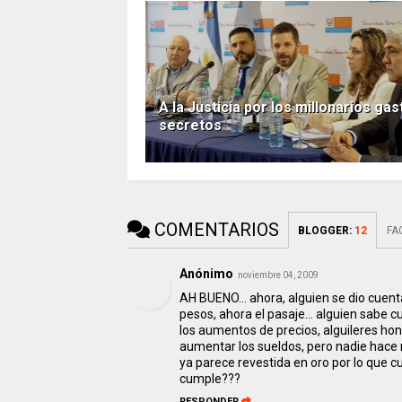
A la Justicia por los millonarios ga
secretos
COMENTARIOS
BLOGGER
:
12
FA
Anónimo
noviembre 04, 2009
AH BUENO... ahora, alguien se dio cuen
pesos, ahora el pasaje... alguien sabe c
los aumentos de precios, alguileres hone
aumentar los sueldos, pero nadie hace n
ya parece revestida en oro por lo que cu
cumple???
RESPONDER