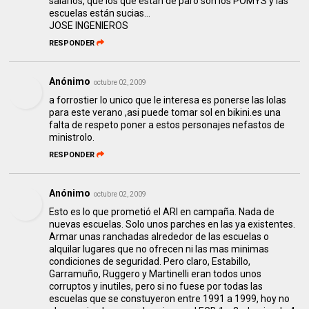
salarios, que los que están de paro son los POMYS y las
escuelas están sucias...
JOSE INGENIEROS
RESPONDER
Anónimo
octubre 02, 2009
a forrostier lo unico que le interesa es ponerse las lolas
para este verano ,asi puede tomar sol en bikini.es una
falta de respeto poner a estos personajes nefastos de
ministrolo.
RESPONDER
Anónimo
octubre 02, 2009
Esto es lo que prometió el ARI en campaña. Nada de
nuevas escuelas. Solo unos parches en las ya existentes.
Armar unas ranchadas alrededor de las escuelas o
alquilar lugares que no ofrecen ni las mas minimas
condiciones de seguridad. Pero claro, Estabillo,
Garramuño, Ruggero y Martinelli eran todos unos
corruptos y inutiles, pero si no fuese por todas las
escuelas que se constuyeron entre 1991 a 1999, hoy no