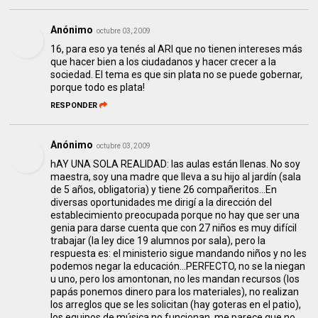
Anónimo
octubre 03, 2009
16, para eso ya tenés al ARI que no tienen intereses más
que hacer bien a los ciudadanos y hacer crecer a la
sociedad. El tema es que sin plata no se puede gobernar,
porque todo es plata!
RESPONDER
Anónimo
octubre 03, 2009
hAY UNA SOLA REALIDAD: las aulas están llenas. No soy
maestra, soy una madre que lleva a su hijo al jardín (sala
de 5 años, obligatoria) y tiene 26 compañeritos...En
diversas oportunidades me dirigí a la dirección del
establecimiento preocupada porque no hay que ser una
genia para darse cuenta que con 27 niños es muy difícil
trabajar (la ley dice 19 alumnos por sala), pero la
respuesta es: el ministerio sigue mandando niños y no les
podemos negar la educación...PERFECTO, no se la niegan
u uno, pero los amontonan, no les mandan recursos (los
papás ponemos dinero para los materiales), no realizan
los arreglos que se les solicitan (hay goteras en el patio),
los equipos de música no funcionan, me parece que no