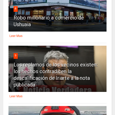
8
Robo millonario a comercio de
Ushuaia
Leer Mas
9
Los reclamos de los vecinos existen:
los hechos contradicen la
descalificación de Iriarte a la nota
publicada
Leer Mas