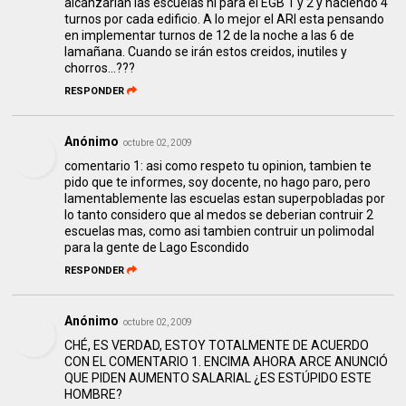
alcanzarian las escuelas ni para el EGB 1 y 2 y haciendo 4
turnos por cada edificio. A lo mejor el ARI esta pensando
en implementar turnos de 12 de la noche a las 6 de
lamañana. Cuando se irán estos creidos, inutiles y
chorros...???
RESPONDER
Anónimo
octubre 02, 2009
comentario 1: asi como respeto tu opinion, tambien te
pido que te informes, soy docente, no hago paro, pero
lamentablemente las escuelas estan superpobladas por
lo tanto considero que al medos se deberian contruir 2
escuelas mas, como asi tambien contruir un polimodal
para la gente de Lago Escondido
RESPONDER
Anónimo
octubre 02, 2009
CHÉ, ES VERDAD, ESTOY TOTALMENTE DE ACUERDO
CON EL COMENTARIO 1. ENCIMA AHORA ARCE ANUNCIÓ
QUE PIDEN AUMENTO SALARIAL ¿ES ESTÚPIDO ESTE
HOMBRE?