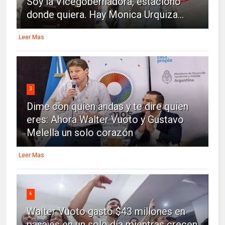
Soy la Vicegobernadora, estaciono
donde quiera. Hay Monica Urquiza...
Leer Mas
3
Dime con quien andas y te dire quien
eres: Ahora Walter Vuoto y Gustavo
Melella un solo corazón
Leer Mas
4
Walter Vuoto gastó $43 millones en
pasajes en un solo día mientras crecen