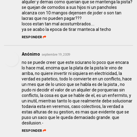
alquiler y demas como querian que se mantenga la pista?
se quejan de comodos a sus hijos ni un pancholes
alcanza con 10 mangos dejensen de joder o son tan
lacras que no pueden pagar???
locos estan tan mal acostumbrados....
ya se acabo la epoca de tirar manteca al techo
RESPONDER
Anónimo
septiembre 19, 2009
no se puede creer que este sciurano lo poco que encara
lo hace mal, encima que la plata de la pista le vino de
arriba, no quiere invertir ni siquiera en electricidad, la
verdad es patetico, todo lo convierte en un conflicto, hace
un mes que de lo unico que se habla es de la pista , no
pudo ni decidir el valor de un alquiler de porquerias sin
conflicto, la cosa es que se hable de el, es un enfermito, y
un inutil, mientras tanto lo que realmente debe solucionar
todavia esta en veremos, caso colectivos, la verdad a
estas alturas de su gestion, es mas que evidente que se
puso un saco que le queda demaciado grande. que
desilusion.-
RESPONDER