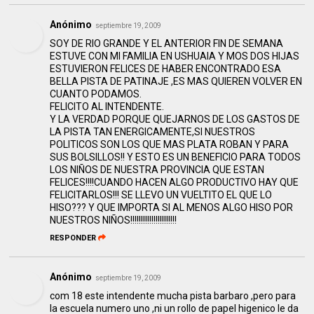
Anónimo
septiembre 19, 2009
SOY DE RIO GRANDE Y EL ANTERIOR FIN DE SEMANA
ESTUVE CON MI FAMILIA EN USHUAIA Y MOS DOS HIJAS
ESTUVIERON FELICES DE HABER ENCONTRADO ESA
BELLA PISTA DE PATINAJE ,ES MAS QUIEREN VOLVER EN
CUANTO PODAMOS.
FELICITO AL INTENDENTE.
Y LA VERDAD PORQUE QUEJARNOS DE LOS GASTOS DE
LA PISTA TAN ENERGICAMENTE,SI NUESTROS
POLITICOS SON LOS QUE MAS PLATA ROBAN Y PARA
SUS BOLSILLOS!! Y ESTO ES UN BENEFICIO PARA TODOS
LOS NIÑOS DE NUESTRA PROVINCIA QUE ESTAN
FELICES!!!!CUANDO HACEN ALGO PRODUCTIVO HAY QUE
FELICITARLOS!!! SE LLEVO UN VUELTITO EL QUE LO
HISO??? Y QUE IMPORTA SI AL MENOS ALGO HISO POR
NUESTROS NIÑOS!!!!!!!!!!!!!!!!!!!!!!
RESPONDER
Anónimo
septiembre 19, 2009
com 18 este intendente mucha pista barbaro ,pero para
la escuela numero uno ,ni un rollo de papel higenico le da