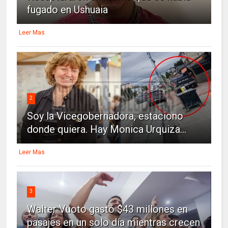
fugado en Ushuaia
Leer Mas
2
Soy la Vicegobernadora, estaciono
donde quiera. Hay Monica Urquiza...
Leer Mas
3
Walter Vuoto gastó $43 millones en
pasajes en un solo día mientras crecen