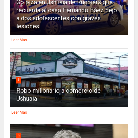
Golpiza en Ushuaia de Rugbiers que
recuerda al caso Fernando Báez dejó
a dos adolescentes con graves
lesiones
Leer Mas
8
Robo millonario a comercio de
Ushuaia
Leer Mas
9