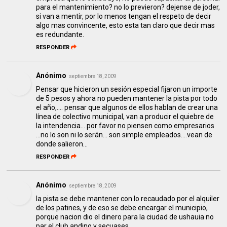
para el mantenimiento? no lo previeron? dejense de joder,
si van a mentir, por lo menos tengan el respeto de decir
algo mas convincente, esto esta tan claro que decir mas
es redundante.
RESPONDER
Anónimo
septiembre 18, 2009
Pensar que hicieron un sesión especial fijaron un importe
de 5 pesos y ahora no pueden mantener la pista por todo
el año,.... pensar que algunos de ellos hablan de crear una
línea de colectivo municipal, van a producir el quiebre de
la intendencia… por favor no piensen como empresarios
…no lo son ni lo serán… son simple empleados….vean de
donde salieron…
RESPONDER
Anónimo
septiembre 18, 2009
la pista se debe mantener con lo recaudado por el alquiler
de los patines, y de eso se debe encargar el municipio,
porque nacion dio el dinero para la ciudad de ushauia no
par el club andino y secuases.