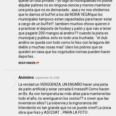
quede un club privado.? yo digo la municipalidad no puede
alquilar patines no es ninguna ciencia y menos mantener
una pista que no es demaciado.. aaa y no nos olvidemos
que le damos el buffet a los del NORA VEGA!que los
municipales tampoco estan capacitados para hacer estar
a cargo de un buffet?..tambien muchos chicos quieren ir
a practicar el deposte de hockey y patin y que van a tener
que pagarle 200 mangos al andino?? cuando la pista es
municipal y publica..esto es todo una truchada.. "el club
andino se queda con todo como lo hiso con la laguna del
diablo y muchas cosas mas" claro los pobres que se
queden en casa que los cogotudos nomas pueden hacer
deportes..
RESPONDER
Anónimo
septiembre 18, 2009
La verdad un VERGÜENZA, UN ENGAÑO hacer una pista
de patin artificial y estar cerrada 6 meses!!! Como hacen
en Bs. As con temperaturas más altas para mantenerlas
todo el año, no averiguaron los costos?? o creen que las
inventaron ellos? La sobervia y la ingnorancia del
Intendente es tan grande que no se puede cree!! La única
obra que hizo y ASI ESAT ...PARA LA FOTO .