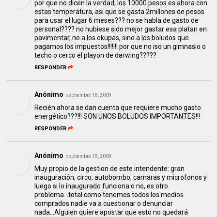
por que no dicen la verdad, los 10000 pesos es ahora con
estas temperatura, asi que se gasta 2millones de pesos
para usar el lugar 6 meses??? no se habla de gasto de
personal???? no hubiese sido mejor gastar esa platan en
pavimentar, no a los okupas, sino a los boludos que
pagamos los impuestos!!!!!!! por que no iso un gimnasio o
techo o cerco el playon de darwing?????
RESPONDER
Anónimo
septiembre 18, 2009
Recién ahora se dan cuenta que requiere mucho gasto
energético???!!! SON UNOS BOLUDOS IMPORTANTES!!!
RESPONDER
Anónimo
septiembre 18, 2009
Muy propio de la gestion de este intendente: gran
inauguración, circo, autobombo, camaras y microfonos y
luego si lo inaugurado funciona o no, es otro
problema...total como tenemos todos los medios
comprados nadie va a cuestionar o denunciar
nada...Alguien quiere apostar que esto no quedará