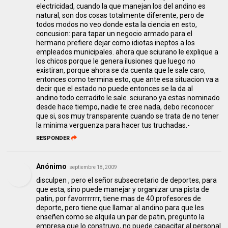
electricidad, cuando la que manejan los del andino es
natural, son dos cosas totalmente diferente, pero de
todos modos no veo donde esta la ciencia en esto,
concusion: para tapar un negocio armado para el
hermano prefiere dejar como idiotas ineptos a los
empleados municipales. ahora que sciurano le explique a
los chicos porque le genera ilusiones que luego no
existiran, porque ahora se da cuenta que le sale caro,
entonces como termina esto, que ante esa situacion va a
decir que el estado no puede entonces se la da al
andino.todo cerradito le sale. sciurano ya estas nominado
desde hace tiempo, nadie te cree nada, debo reconocer
que si, sos muy transparente cuando se trata de no tener
la minima verguenza para hacer tus truchadas.-
RESPONDER
Anónimo
septiembre 18, 2009
disculpen , pero el señor subsecretario de deportes, para
que esta, sino puede manejar y organizar una pista de
patin, por favorrrrrrr, tiene mas de 40 profesores de
deporte, pero tiene que llamar al andino para que les
enseñen como se alquila un par de patin, pregunto la
empresa que lo construyo, no puede capacitar al personal