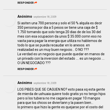
RESPONDER
Anónimo
septiembre 18, 2009
Si asiten una 700 persona y solo el 50 % alquila es decir
350 persona por dia a 5 pesos se tiene una caja de $
1.750 tomando que solo tenga 20 dias de de los 30 del
mes con esa ocupacion da unos $ 35.000 comn eso no
vasta para pagar la energia que utiliza no hablemos de
todo lo que se pueda recaudar en lo anexos. en
realizadad es un muy buen negocio... O NO ???
La verdad es un negocio que puede quedar en manos de
un privado con la invercion del estado .... es un negocio ....
O UN NEGOCIADO ???
RESPONDER
Anónimo
septiembre 18, 2009
LOS PIBES QUE SE CAGUEN NO? esto pasa xq esta gente
de mierda de ushuaia quiere todo gratis yo no tengo hijos
pero si los tubiera no me cagaria en pagar 10 mangos
para que los chicos se diviertann y la pasen bien...
lo primero que hizo la gente es quejarse por el costo del