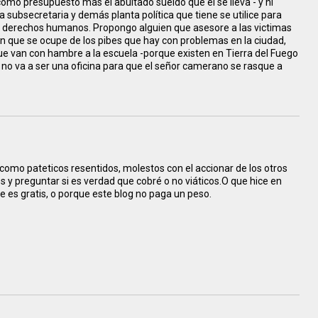
 como presupuesto más el abultado sueldo que él se lleva - y ni
la subsecretaria y demás planta política que tiene se utilice para
s derechos humanos. Propongo alguien que asesore a las victimas
ien que se ocupe de los pibes que hay con problemas en la ciudad,
e van con hambre a la escuela -porque existen en Tierra del Fuego
 y no va a ser una oficina para que el señor camerano se rasque a
como pateticos resentidos, molestos con el accionar de los otros
s y preguntar si es verdad que cobré o no viáticos.O que hice en
e es gratis, o porque este blog no paga un peso.