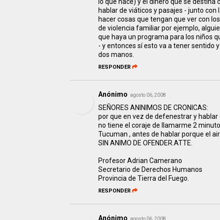
lo que hace) y el dinero que se destina
hablar de viáticos y pasajes - junto con 
hacer cosas que tengan que ver con lo
de violencia familiar por ejemplo, algu
que haya un programa para los niños qu
- y entonces sí esto va a tener sentido
dos manos.
RESPONDER
Anónimo
agosto 06, 2008
SEÑORES ANINIMOS DE CRONICAS:
por que en vez de defenestrar y hablar 
no tiene el coraje de llamarme 2 minuto
Tucuman , antes de hablar porque el air
SIN ANIMO DE OFENDER.ATTE.
Profesor Adrian Camerano
Secretario de Derechos Humanos
Provincia de Tierra del Fuego.
RESPONDER
Anónimo
agosto 06, 2008