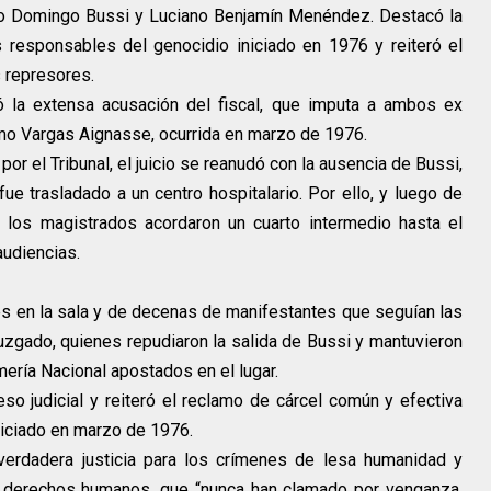
io Domingo Bussi y Luciano Benjamín Menéndez. Destacó la
s responsables del genocidio iniciado en 1976 y reiteró el
s represores.
ó la extensa acusación del fiscal, que imputa a ambos ex
ermo Vargas Aignasse, ocurrida en marzo de 1976.
r el Tribunal, el juicio se reanudó con la ausencia de Bussi,
ue trasladado a un centro hospitalario. Por ello, y luego de
, los magistrados acordaron un cuarto intermedio hasta el
audiencias.
s en la sala y de decenas de manifestantes que seguían las
 juzgado, quienes repudiaron la salida de Bussi y mantuvieron
ería Nacional apostados en el lugar.
o judicial y reiteró el reclamo de cárcel común y efectiva
iniciado en marzo de 1976.
verdadera justicia para los crímenes de lesa humanidad y
de derechos humanos, que “nunca han clamado por venganza,