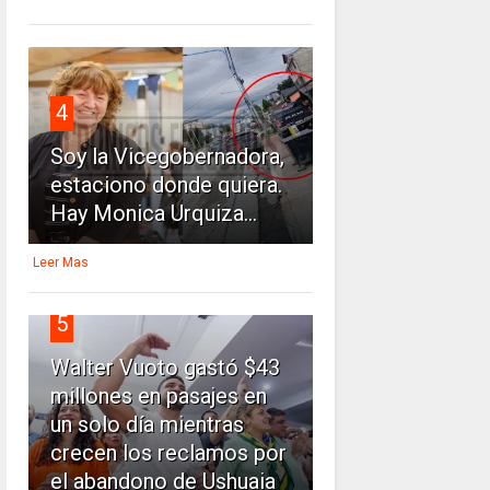
4
Soy la Vicegobernadora,
estaciono donde quiera.
Hay Monica Urquiza...
Leer Mas
5
Walter Vuoto gastó $43
millones en pasajes en
un solo día mientras
crecen los reclamos por
el abandono de Ushuaia