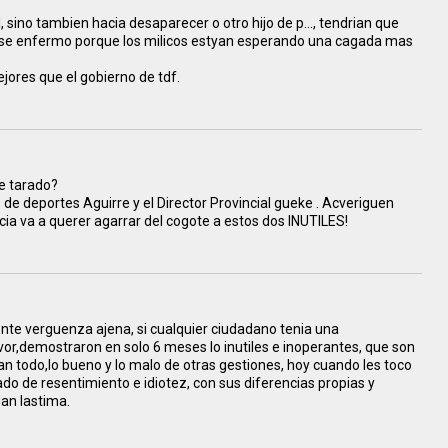
 sino tambien hacia desaparecer o otro hijo de p..., tendrian que
 se enfermo porque los milicos estyan esperando una cagada mas
ores que el gobierno de tdf.
e tarado?
e deportes Aguirre y el Director Provincial gueke . Acveriguen
a va a querer agarrar del cogote a estos dos INUTILES!
almente verguenza ajena, si cualquier ciudadano tenia una
avor,demostraron en solo 6 meses lo inutiles e inoperantes, que son
n todo,lo bueno y lo malo de otras gestiones, hoy cuando les toco
ado de resentimiento e idiotez, con sus diferencias propias y
dan lastima.