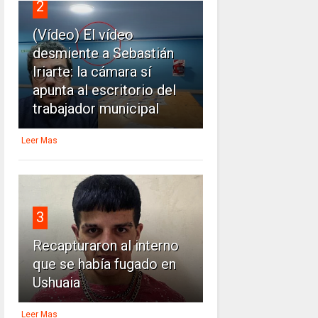
2
(Vídeo) El vídeo
desmiente a Sebastián
Iriarte: la cámara sí
apunta al escritorio del
trabajador municipal
Leer Mas
3
Recapturaron al interno
que se había fugado en
Ushuaia
Leer Mas