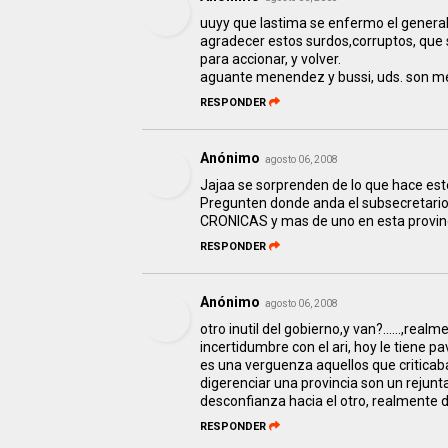
uuyy que lastima se enfermo el general,
agradecer estos surdos,corruptos, que
para accionar, y volver.
aguante menendez y bussi, uds. son mej
RESPONDER
Anónimo
agosto 06, 2008
Jajaa se sorprenden de lo que hace est
Pregunten donde anda el subsecretario d
CRONICAS y mas de uno en esta provinci
RESPONDER
Anónimo
agosto 06, 2008
otro inutil del gobierno,y van?......,re
incertidumbre con el ari, hoy le tiene p
es una verguenza aquellos que criticaba
digerenciar una provincia son un rejunt
desconfianza hacia el otro, realmente 
RESPONDER