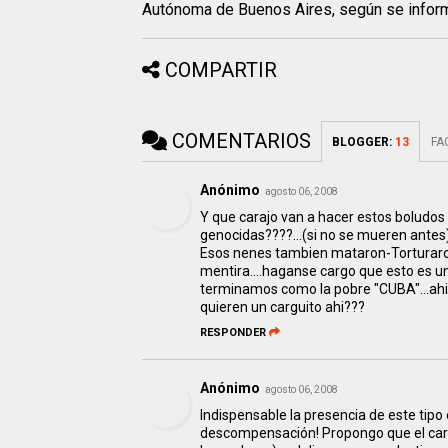
Autónoma de Buenos Aires, según se infor
COMPARTIR
COMENTARIOS
BLOGGER
:
13
FA
Anónimo
agosto 06, 2008
Y que carajo van a hacer estos boludos 
genocidas????...(si no se mueren ante
Esos nenes tambien mataron-Torturaron-
mentira....haganse cargo que esto es 
terminamos como la pobre "CUBA"...ahi 
quieren un carguito ahi???
RESPONDER
Anónimo
agosto 06, 2008
Indispensable la presencia de este tipo en
descompensación! Propongo que el car