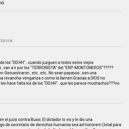
mó.
CEBOOK
de los "DD.HH"...cuando juzguen a todos estos viejos
s)...van a ir por los "TERRORISTA" del "ERP-MONTONEROS"?????
Secuestraron...etc...etc...No sean payasos...son una
una revancha-venganza o como la llamen:Gracias a DIOS no
les hace falta los de los "DD.HH"...que les parece muchachos???no
 el jucio contra Bussi. El dictador lo vio y le dio una
go de secretario de derechos humanos sea ad honorem (total para