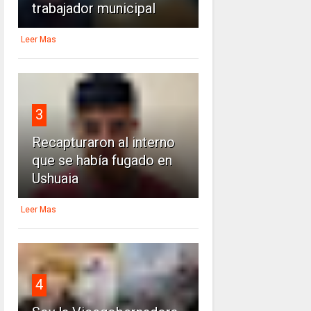
trabajador municipal
Leer Mas
3
Recapturaron al interno
que se había fugado en
Ushuaia
Leer Mas
4