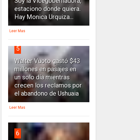
Soy la Vicegobernadora,
estaciono donde quiera.
Hay Monica Urquiza...
Leer Mas
5
Walter Vuoto gastó $43
millones en pasajes en
un solo día mientras
crecen los reclamos por
el abandono de Ushuaia
Leer Mas
6