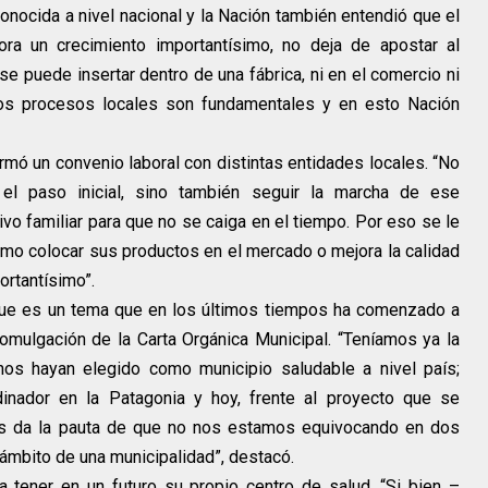
conocida a nivel nacional y la Nación también entendió que el
ora un crecimiento importantísimo, no deja de apostar al
e puede insertar dentro de una fábrica, ni en el comercio ni
 los procesos locales son fundamentales y en esto Nación
mó un convenio laboral con distintas entidades locales. “No
 el paso inicial, sino también seguir la marcha de ese
o familiar para que no se caiga en el tiempo. Por eso se le
cómo colocar sus productos en el mercado o mejora la calidad
rtantísimo”.
 que es un tema que en los últimos tiempos ha comenzado a
omulgación de la Carta Orgánica Municipal. “Teníamos ya la
nos hayan elegido como municipio saludable a nivel país;
nador en la Patagonia y hoy, frente al proyecto que se
s da la pauta de que no nos estamos equivocando en dos
ámbito de una municipalidad”, destacó.
 tener en un futuro su propio centro de salud. “Si bien –