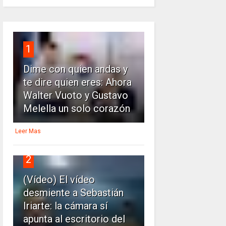
1
Dime con quien andas y
te dire quien eres: Ahora
Walter Vuoto y Gustavo
Melella un solo corazón
Leer Mas
2
(Vídeo) El vídeo
desmiente a Sebastián
Iriarte: la cámara sí
apunta al escritorio del