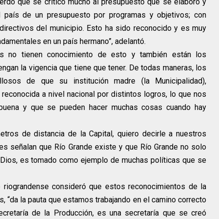
erdo que se criticó mucho al presupuesto que se elaboró y
l país de un presupuesto por programas y objetivos; con
directivos del municipio. Esto ha sido reconocido y es muy
damentales en un país hermano”, adelantó.
s no tienen conocimiento de esto y también están los
ngan la vigencia que tiene que tener. De todas maneras, los
llosos de que su institución madre (la Municipalidad),
reconocida a nivel nacional por distintos logros, lo que nos
s buena y que se pueden hacer muchas cosas cuando hay
tros de distancia de la Capital, quiero decirle a nuestros
es señalan que Río Grande existe y que Río Grande no solo
a Dios, es tomado como ejemplo de muchas políticas que se
o riograndense consideró que estos reconocimientos de la
, “da la pauta que estamos trabajando en el camino correcto
ecretaría de la Producción, es una secretaría que se creó