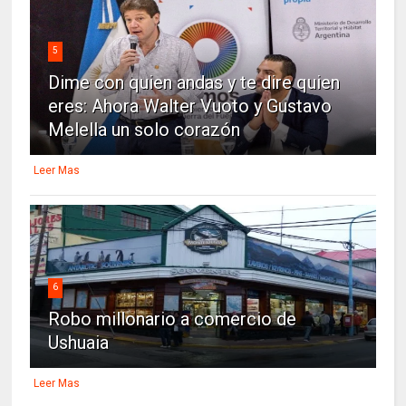
5
Dime con quien andas y te dire quien
eres: Ahora Walter Vuoto y Gustavo
Melella un solo corazón
Leer Mas
6
Robo millonario a comercio de
Ushuaia
Leer Mas