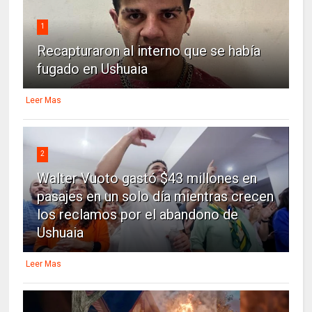
1
Recapturaron al interno que se había
fugado en Ushuaia
Leer Mas
2
Walter Vuoto gastó $43 millones en
pasajes en un solo día mientras crecen
los reclamos por el abandono de
Ushuaia
Leer Mas