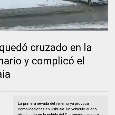
 quedó cruzado en la
nario y complicó el
aia
La primera nevada del invierno ya provoca
complicaciones en Ushuaia. Un vehículo quedó
atravesado en la subida del Centenario y generó