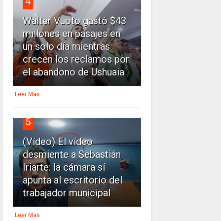
4
Walter Vuoto gastó $43
millones en pasajes en
un solo día mientras
crecen los reclamos por
el abandono de Ushuaia
Leer Mas
5
(Vídeo) El vídeo
desmiente a Sebastián
Iriarte: la cámara sí
apunta al escritorio del
trabajador municipal
Leer Mas