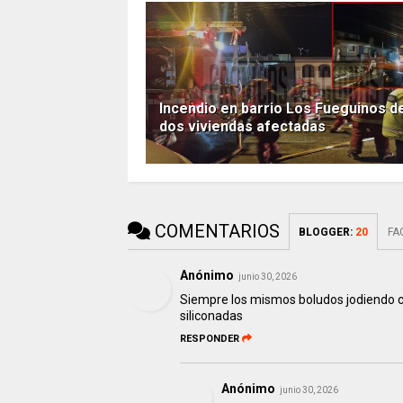
Incendio en barrio Los Fueguinos d
dos viviendas afectadas
COMENTARIOS
BLOGGER
:
20
FA
Anónimo
junio 30, 2026
Siempre los mismos boludos jodiendo c
siliconadas
RESPONDER
Anónimo
junio 30, 2026