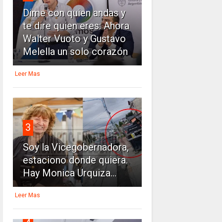
Dime con quien andas y
te dire quien eres: Ahora
Walter Vuoto y Gustavo
Melella un solo corazón
Leer Mas
3
Soy la Vicegobernadora,
estaciono donde quiera.
Hay Monica Urquiza...
Leer Mas