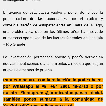
El avance de esta causa vuelve a poner de relieve la
preocupación de las autoridades por el tráfico y
comercialización de estupefacientes en Tierra del Fuego,
una problemática que en los últimos años ha motivado
numerosos operativos de las fuerzas federales en Ushuaia
y Río Grande.
La investigación permanece abierta y podría derivar en
nuevas imputaciones o allanamientos a medida que surjan
nuevos elementos de prueba.
Para contactarte con la redacción lo podes hacer
por Whatsapp al 📲 +54 2901 48-8710 o por
nuestro #Instagram @cronicasfueguinas_oficial.
También podes sumarte a la comunidad de
YouTube @CrónicasFueguinas_ok.