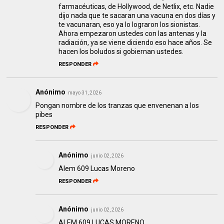
farmacéuticas, de Hollywood, de Netlix, etc. Nadie
dijo nada que te sacaran una vacuna en dos días y
te vacunaran, eso ya lo lograron los sionistas.
Ahora empezaron ustedes con las antenas y la
radiación, ya se viene diciendo eso hace años. Se
hacen los boludos si gobiernan ustedes.
RESPONDER
Anónimo
mayo 31, 2026
Pongan nombre de los tranzas que envenenan a los
pibes
RESPONDER
Anónimo
junio 02, 2026
Alem 609 Lucas Moreno
RESPONDER
Anónimo
junio 02, 2026
ALEM 609 LUCAS MORENO