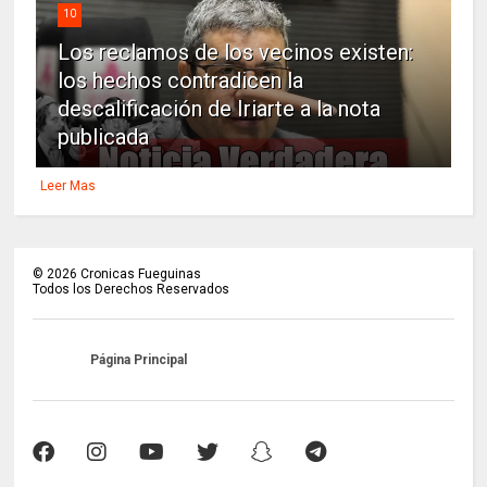
10
Los reclamos de los vecinos existen:
los hechos contradicen la
descalificación de Iriarte a la nota
publicada
Leer Mas
©
2026
Cronicas Fueguinas
Todos los Derechos Reservados
Página Principal