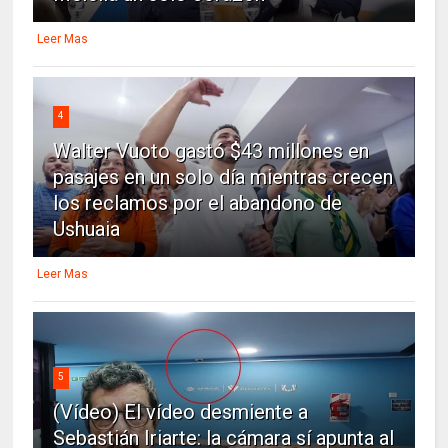
Leer Mas
4
Walter Vuoto gastó $43 millones en
pasajes en un solo día mientras crecen
los reclamos por el abandono de
Ushuaia
Leer Mas
5
(Vídeo) El vídeo desmiente a
Sebastián Iriarte: la cámara sí apunta al