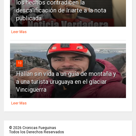
los hechos contradicen la
descalificación de Iriarte a la nota
publicada
Leer Mas
10
Hallan sin vida a un guía de montaña y
a una turista uruguaya en el glaciar
Vinciguerra
Leer Mas
©
2026
Cronicas Fueguinas
Todos los Derechos Reservados