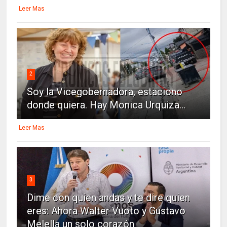
Leer Mas
2
Soy la Vicegobernadora, estaciono
donde quiera. Hay Monica Urquiza...
Leer Mas
3
Dime con quien andas y te dire quien
eres: Ahora Walter Vuoto y Gustavo
Melella un solo corazón