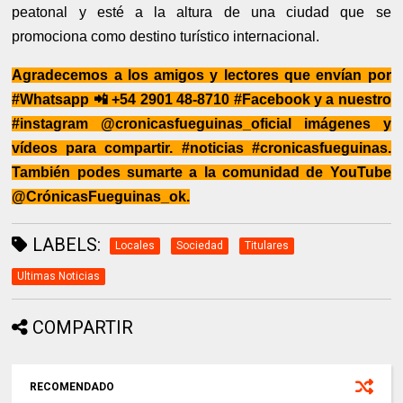
peatonal y esté a la altura de una ciudad que se
promociona como destino turístico internacional.
Agradecemos a los amigos y lectores que envían por
#Whatsapp 📲 +54 2901 48-8710 #Facebook y a nuestro
#instagram @cronicasfueguinas_oficial imágenes y
vídeos para compartir. #noticias #cronicasfueguinas.
También podes sumarte a la comunidad de YouTube
@CrónicasFueguinas_ok.
LABELS:
Locales
Sociedad
Titulares
Ultimas Noticias
COMPARTIR
RECOMENDADO