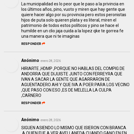
La municipalidad es lo peor que le paso a la privincia en
los últimos años, pino, vuoto y miren que hay gente que
quiere hacer algo por su provincia pero estos peronistas
hijos de puta solo quieren plata y es literal, miren el
patrimonio de todos estos políticos y pino se hace el
humilde en un clio jaja cuida a la lopez qke te gorrea fe
una manera que ni te imaginas
RESPONDER
Anónimo
enero 28, 2026
HIRIARTE ,HDMP ,PORQUE NO HABLAS DEL COMPIG DE
ANDORRA QUE DIJUISTE JUNTO CON FERREYRA QUE
IVAN A SACAR LA GENTE QUE AGARRARON DE
AGUENTADERO AHI Y QUE IVA A POER PARA LOS VECINO
,QUE PASO CON ESO ,ES DE MELELLA LA CULPA
,CARNERO
RESPONDER
Anónimo
enero 28, 2026
SIGUEN ASIENDO LO MISMO QUE ISIERON CON BRANCA
,A QUIEN FUE A VER AVELLANEDA CUANDO GANO EN EN