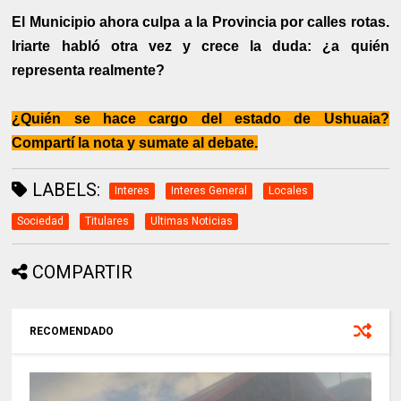
El Municipio ahora culpa a la Provincia por calles rotas.
Iriarte habló otra vez y crece la duda: ¿a quién
representa realmente?
¿Quién se hace cargo del estado de Ushuaia?
Compartí la nota y sumate al debate.
LABELS:
Interes
Interes General
Locales
Sociedad
Titulares
Ultimas Noticias
COMPARTIR
RECOMENDADO