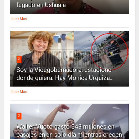
fugado en Ushuaia
Leer Mas
2
Soy la Vicegobernadora, estaciono
donde quiera. Hay Monica Urquiza...
Leer Mas
3
Walter Vuoto gastó $43 millones en
pasajes en un solo día mientras crecen