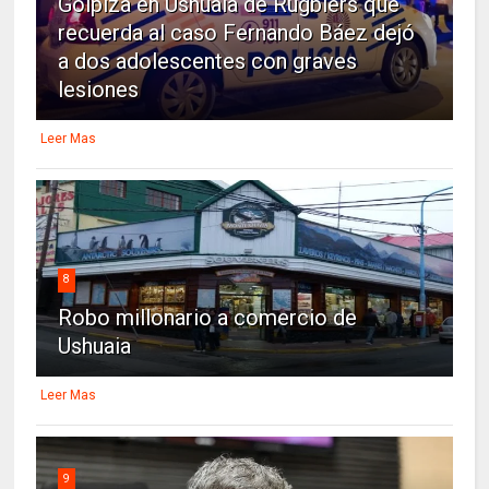
Golpiza en Ushuaia de Rugbiers que
recuerda al caso Fernando Báez dejó
a dos adolescentes con graves
lesiones
Leer Mas
8
Robo millonario a comercio de
Ushuaia
Leer Mas
9