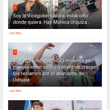
2
Soy la Vicegobernadora, estaciono
donde quiera. Hay Monica Urquiza...
Leer Mas
3
Walter Vuoto gastó $43 millones en
pasajes en un solo día mientras crecen
los reclamos por el abandono de
Ushuaia
Leer Mas