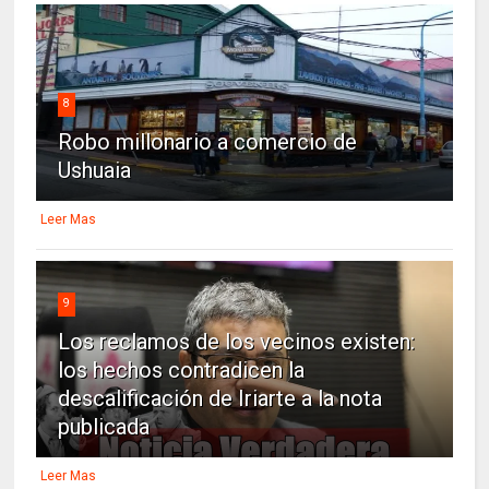
8
Robo millonario a comercio de
Ushuaia
Leer Mas
9
Los reclamos de los vecinos existen:
los hechos contradicen la
descalificación de Iriarte a la nota
publicada
Leer Mas