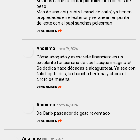
30 años carnet a firmar por miles de millones de
peso.
Mas de uno ahí ( rubí y Leonel de carlo) ya tienen
propiedades en el exterior y veranean en punta
del este con el papi sanches polesman
RESPONDER
Anónimo
enero 09, 2026
Cómo abogado y asesorete financiero es un
excelente funsionario de osef asique imagínate!
Se dedica hace décadas a alcaguetear. Ya sea con
fabi bigote ríos, la chancha bertona y ahora el
c.roto de melena.
RESPONDER
Anónimo
enero 14, 2026
De Carlo paseador de gato reventado
RESPONDER
Anónimo
enero 08, 2026