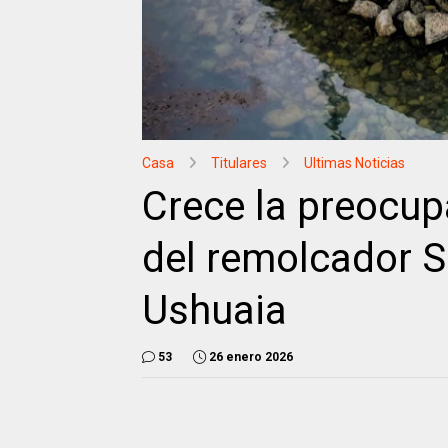
Casa
Titulares
Ultimas Noticias
Crece la preocupa
del remolcador S
Ushuaia
53
26 enero 2026