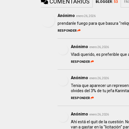
COMENTARIOS
BLOGGER
:
53
FA
Anónimo
enero 26, 2026
prendanle fuego para que basura "reliqu
RESPONDER
Anónimo
enero 26, 2026
Vladi querido, es preferible que 
RESPONDER
Anónimo
enero 26, 2026
Tenia que aparecer un represent
olvides del 3% de tu jefa Karinita
RESPONDER
Anónimo
enero 26, 2026
Ahí está el quit de la cuestión.
van a gastar en la "licitación" p