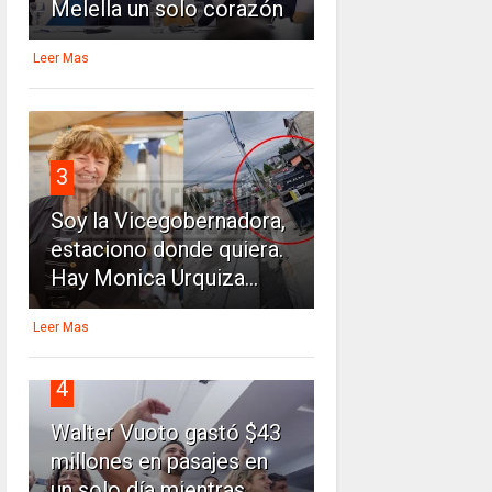
Melella un solo corazón
Leer Mas
3
Soy la Vicegobernadora,
estaciono donde quiera.
Hay Monica Urquiza...
Leer Mas
4
Walter Vuoto gastó $43
millones en pasajes en
un solo día mientras