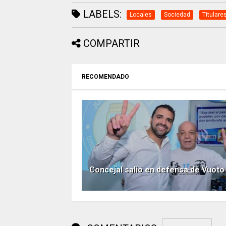
LABELS:
Locales
Sociedad
Titulare
COMPARTIR
RECOMENDADO
Concejal salio en defensa de Vuoto