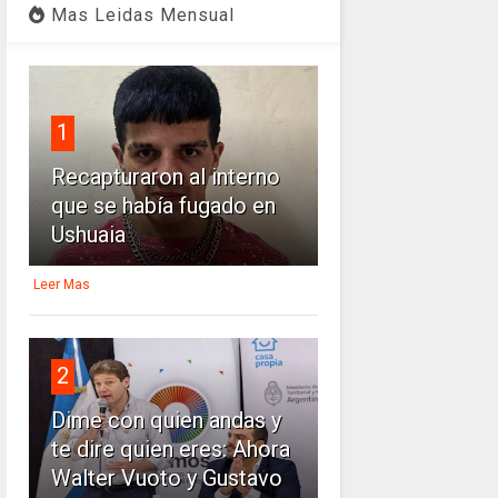
Mas Leidas Mensual
1
Recapturaron al interno
que se había fugado en
Ushuaia
Leer Mas
2
Dime con quien andas y
te dire quien eres: Ahora
Walter Vuoto y Gustavo