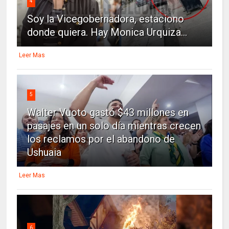
4
Soy la Vicegobernadora, estaciono
donde quiera. Hay Monica Urquiza...
Leer Mas
5
Walter Vuoto gastó $43 millones en
pasajes en un solo día mientras crecen
los reclamos por el abandono de
Ushuaia
Leer Mas
6