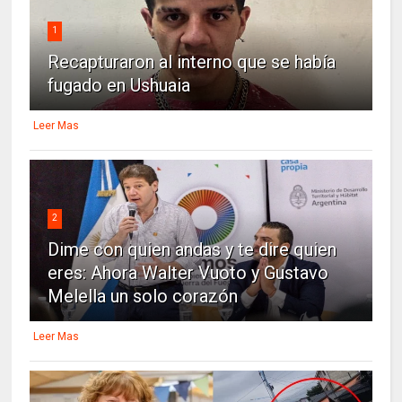
1
Recapturaron al interno que se había
fugado en Ushuaia
Leer Mas
2
Dime con quien andas y te dire quien
eres: Ahora Walter Vuoto y Gustavo
Melella un solo corazón
Leer Mas