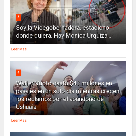
3
Soy la Vicegobernadora, estaciono
donde quiera. Hay Monica Urquiza...
Leer Mas
4
Walter Vuoto gastó $43 millones en
pasajes en un solo día mientras crecen
los reclamos por el abandono de
Ushuaia
Leer Mas