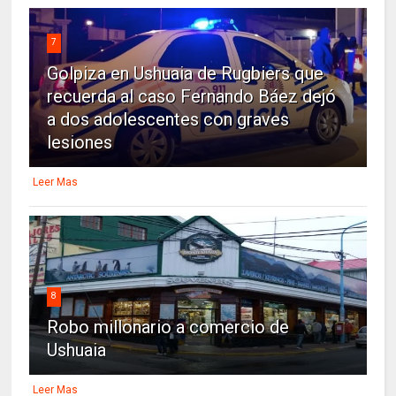
7
Golpiza en Ushuaia de Rugbiers que
recuerda al caso Fernando Báez dejó
a dos adolescentes con graves
lesiones
Leer Mas
8
Robo millonario a comercio de
Ushuaia
Leer Mas