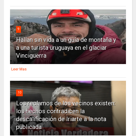
9
Hallan sin vida a un guía de montaña y
a una turista uruguaya en el glaciar
Vinciguerra
Leer Mas
10
Los reclamos de los vecinos existen:
los hechos contradicen la
descalificación de Iriarte a la nota
publicada