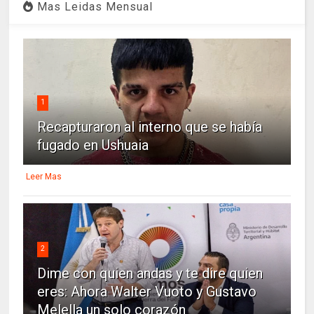
Mas Leidas Mensual
1
Recapturaron al interno que se había
fugado en Ushuaia
Leer Mas
2
Dime con quien andas y te dire quien
eres: Ahora Walter Vuoto y Gustavo
Melella un solo corazón