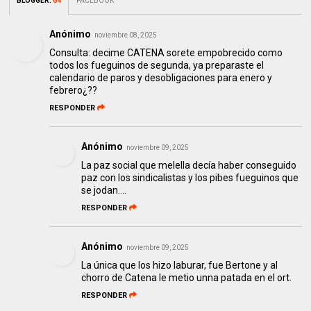
BLOGGER
:
64
FACEBOOK
Anónimo
noviembre 08, 2025
Consulta: decime CATENA sorete empobrecido como
todos los fueguinos de segunda, ya preparaste el
calendario de paros y desobligaciones para enero y
febrero¿??
RESPONDER
Anónimo
noviembre 09, 2025
La paz social que melella decía haber conseguido
paz con los sindicalistas y los pibes fueguinos que
se jodan....
RESPONDER
Anónimo
noviembre 09, 2025
La única que los hizo laburar, fue Bertone y al
chorro de Catena le metio unna patada en el ort.
RESPONDER