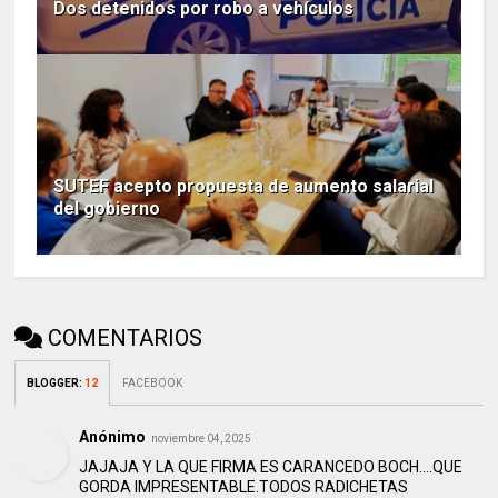
Dos detenidos por robo a vehículos
SUTEF acepto propuesta de aumento salarial
del gobierno
COMENTARIOS
BLOGGER
:
12
FACEBOOK
Anónimo
noviembre 04, 2025
JAJAJA Y LA QUE FIRMA ES CARANCEDO BOCH....QUE
GORDA IMPRESENTABLE.TODOS RADICHETAS