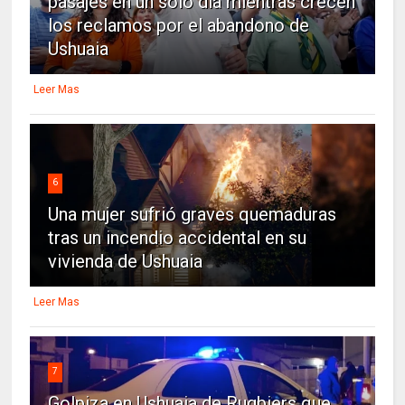
pasajes en un solo día mientras crecen
los reclamos por el abandono de
Ushuaia
Leer Mas
6
Una mujer sufrió graves quemaduras
tras un incendio accidental en su
vivienda de Ushuaia
Leer Mas
7
Golpiza en Ushuaia de Rugbiers que