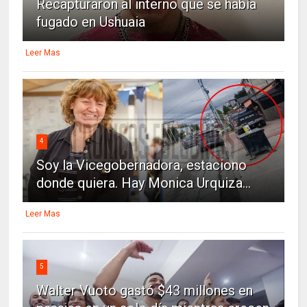
Recapturaron al interno que se había
fugado en Ushuaia
Leer Mas
4
Soy la Vicegobernadora, estaciono
donde quiera. Hay Monica Urquiza...
Leer Mas
5
Walter Vuoto gastó $43 millones en