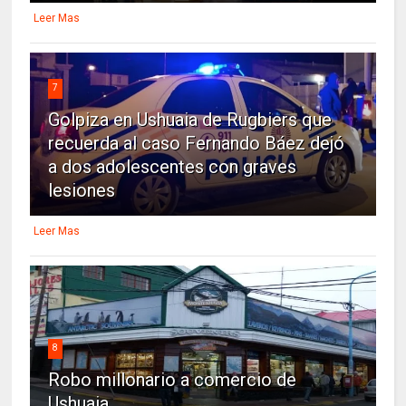
Leer Mas
7
Golpiza en Ushuaia de Rugbiers que
recuerda al caso Fernando Báez dejó
a dos adolescentes con graves
lesiones
Leer Mas
8
Robo millonario a comercio de
Ushuaia