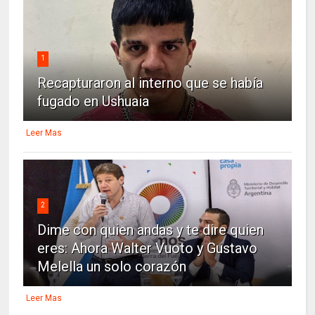
1
Recapturaron al interno que se había
fugado en Ushuaia
Leer Mas
2
Dime con quien andas y te dire quien
eres: Ahora Walter Vuoto y Gustavo
Melella un solo corazón
Leer Mas