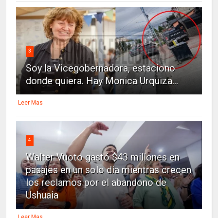
3
Soy la Vicegobernadora, estaciono
donde quiera. Hay Monica Urquiza...
Leer Mas
4
Walter Vuoto gastó $43 millones en
pasajes en un solo día mientras crecen
los reclamos por el abandono de
Ushuaia
Leer Mas