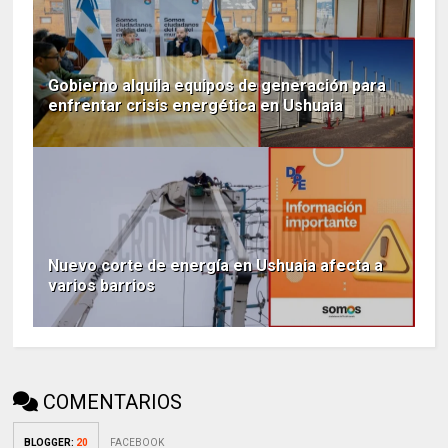
Gobierno alquila equipos de generación para
enfrentar crisis energética en Ushuaia
Nuevo corte de energía en Ushuaia afecta a
varios barrios
COMENTARIOS
BLOGGER
:
20
FACEBOOK