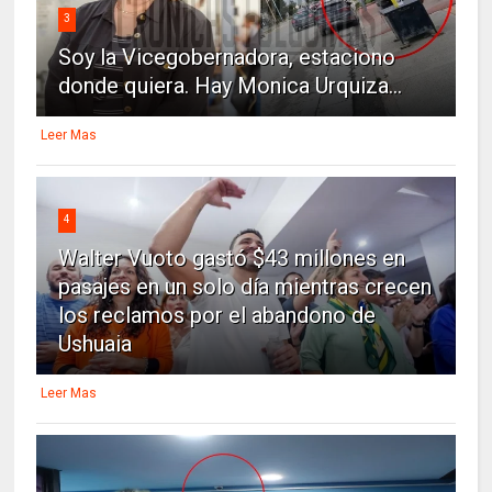
3
Soy la Vicegobernadora, estaciono
donde quiera. Hay Monica Urquiza...
Leer Mas
4
Walter Vuoto gastó $43 millones en
pasajes en un solo día mientras crecen
los reclamos por el abandono de
Ushuaia
Leer Mas