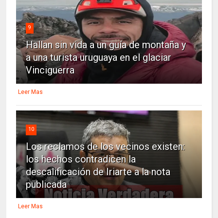
9
Hallan sin vida a un guía de montaña y
a una turista uruguaya en el glaciar
Vinciguerra
Leer Mas
10
Los reclamos de los vecinos existen:
los hechos contradicen la
descalificación de Iriarte a la nota
publicada
Leer Mas