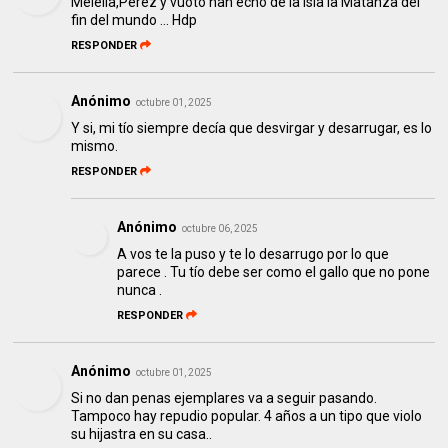
Melella,Pérez y vuoto han echo de la isla la Matanza del
fin del mundo ... Hdp
RESPONDER
Anónimo
octubre 01, 2025
Y si, mi tío siempre decía que desvirgar y desarrugar, es lo
mismo.
RESPONDER
Anónimo
octubre 06, 2025
A vos te la puso y te lo desarrugo por lo que
parece . Tu tío debe ser como el gallo que no pone
nunca .
RESPONDER
Anónimo
octubre 01, 2025
Si no dan penas ejemplares va a seguir pasando.
Tampoco hay repudio popular. 4 años a un tipo que violo
su hijastra en su casa..