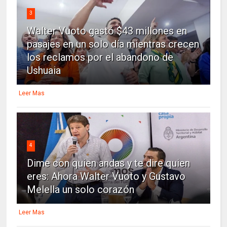
3
Walter Vuoto gastó $43 millones en
pasajes en un solo día mientras crecen
los reclamos por el abandono de
Ushuaia
Leer Mas
4
Dime con quien andas y te dire quien
eres: Ahora Walter Vuoto y Gustavo
Melella un solo corazón
Leer Mas