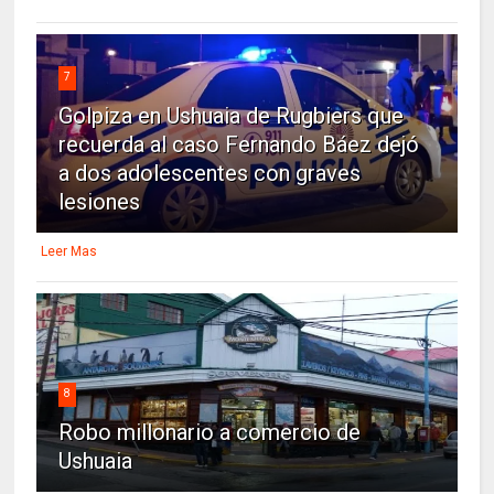
7
Golpiza en Ushuaia de Rugbiers que
recuerda al caso Fernando Báez dejó
a dos adolescentes con graves
lesiones
Leer Mas
8
Robo millonario a comercio de
Ushuaia