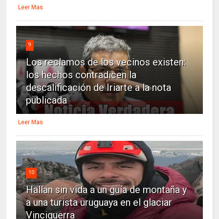
Leer Mas
9
Los reclamos de los vecinos existen:
los hechos contradicen la
descalificación de Iriarte a la nota
publicada
Leer Mas
10
Hallan sin vida a un guía de montaña y
a una turista uruguaya en el glaciar
Vinciguerra