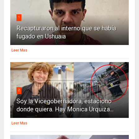
1
Recapturaron al interno que se había
fugado en Ushuaia
Leer Mas
2
Soy la Vicegobernadora, estaciono
donde quiera. Hay Monica Urquiza...
Leer Mas