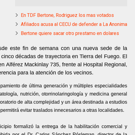
En TDF Bertone, Rodriguez los mas votados
Afiliados acusa al CECU de defender a La Anonima
Bertone quiere sacar otro prestamo en dolares
sde este fin de semana con una nueva sede de la
i cinco décadas de trayectoria en Tierra del Fuego. El
 Alférez Mackinlay 735, frente al Hospital Regional,
rencia para la atención de los vecinos.
uipamiento de última generación y múltiples especialidades
tología, nutrición, otorrinolaringología y medicina general
ratorio de alta complejidad y un área destinada a estudios
permitirá evitar traslados innecesarios a otras localidades.
cipio formalizó la entrega de la habilitación comercial y
cibida por el Dr. Carlos Sánchez Pósleman, director de la