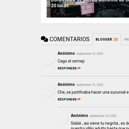
20 lucas
COMENTARIOS
BLOGGER
:
25
FA
Anónimo
septiembre 15, 2025
Cago el cemep
RESPONDER
Anónimo
septiembre 15, 2025
Che, se justificaba hacer una sucursal e
RESPONDER
Anónimo
septiembre 16, 2025
Siiiiiiiii , asi viene tu negrita 
nuestro idilio adulto hasta que 