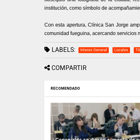
institución, como símbolo de acompañamien
Con esta apertura, Clínica San Jorge amplí
comunidad fueguina, acercando servicios 
LABELS:
Interes General
Locales
Ti
COMPARTIR
RECOMENDADO
Concejales se dieron aumento de c