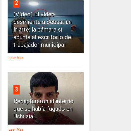
2
(Vídeo) El vídeo
desmiente a Sebastián
Iriarte: la cámara sí
apunta al escritorio del
trabajador municipal
Leer Mas
3
Recapturaron al interno
que se había fugado en
Ushuaia
Leer Mas