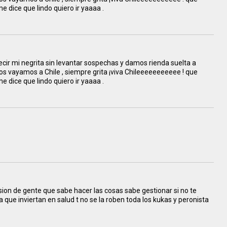
e dice que lindo quiero ir yaaaa .
, es decir mi negrita sin levantar sospechas y damos rienda suelta a
nos vayamos a Chile , siempre grita ¡viva Chileeeeeeeeeee ! que
e dice que lindo quiero ir yaaaa .
rsion de gente que sabe hacer las cosas sabe gestionar si no te
a que inviertan en salud t no se la roben toda los kukas y peronista