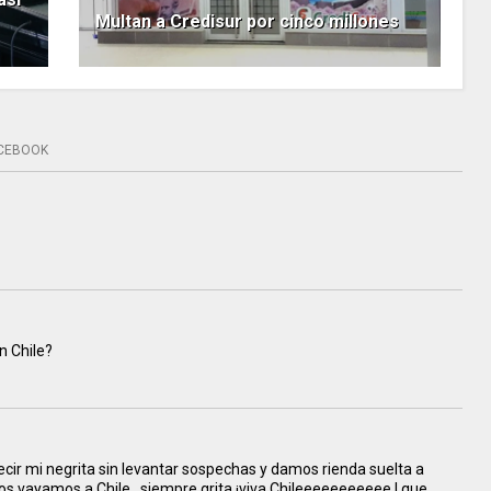
Multan a Credisur por cinco millones
CEBOOK
n Chile?
, es decir mi negrita sin levantar sospechas y damos rienda suelta a
nos vayamos a Chile , siempre grita ¡viva Chileeeeeeeeeee ! que