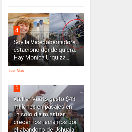
4
Soy la Vicegobernadora,
estaciono donde quiera.
Hay Monica Urquiza...
Leer Mas
5
Walter Vuoto gastó $43
millones en pasajes en
un solo día mientras
crecen los reclamos por
el abandono de Ushuaia