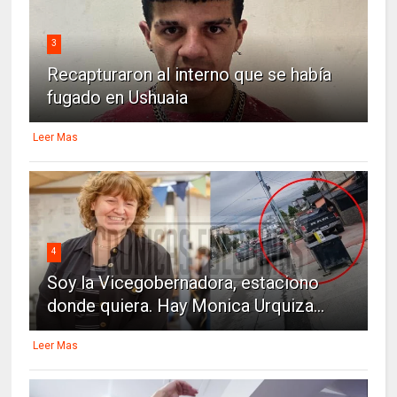
3
Recapturaron al interno que se había
fugado en Ushuaia
Leer Mas
4
Soy la Vicegobernadora, estaciono
donde quiera. Hay Monica Urquiza...
Leer Mas