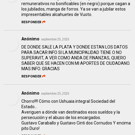
remunerativos no bonificables (en negro) porque cagan a
los jubilados, manga de forros. Ya se van a jubilar estos
impresentables alcahuetes de Vuoto.
RESPONDER
Anónimo
septiembre 25, 2025
DE DONDE SALE LA PLATA Y DONDE ESTAN LOS DATOS
PARA SACAR INFO SI LA MUNICIPALIDAD TIENE O NO
SUPERAVIT, A VER COMO ANDA DE FINANZAS, QUIERO
SABER QUE SE HACEN CON MI APORTES DE CIUDADANO.
MAS INFO. GRACIAS
RESPONDER
Anónimo
septiembre 25, 2025
Chorro!!!! Cómo con Ushuaia integral Sociedad del
Estado...
Averiguen a dónde van destinados esos sueldos y la
persecución y el abuso de los encargados.
Gustavo Caraballo y Gustavo Cinti dos Cornudos Y encima
pito Duro!