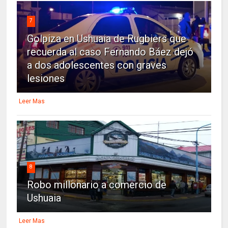
7
Golpiza en Ushuaia de Rugbiers que
recuerda al caso Fernando Báez dejó
a dos adolescentes con graves
lesiones
Leer Mas
8
Robo millonario a comercio de
Ushuaia
Leer Mas