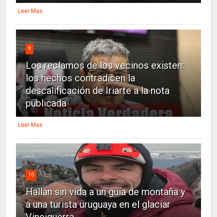
Leer Mas
9
Los reclamos de los vecinos existen:
los hechos contradicen la
descalificación de Iriarte a la nota
publicada
Leer Mas
10
Hallan sin vida a un guía de montaña y
a una turista uruguaya en el glaciar
Vinciguerra