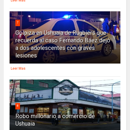
Leer Mas
7
Golpiza en Ushuaia de Rugbiers que
recuerda al caso Fernando Báez dejó
a dos adolescentes con graves
lesiones
Leer Mas
8
Robo millonario a comercio de
Ushuaia