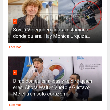
3
Soy la Vicegobernadora, estaciono
donde quiera. Hay Monica Urquiza...
Leer Mas
4
Dime con quien andas y te dire quien
eres: Ahora Walter Vuoto y Gustavo
Melella un solo corazón
Leer Mas