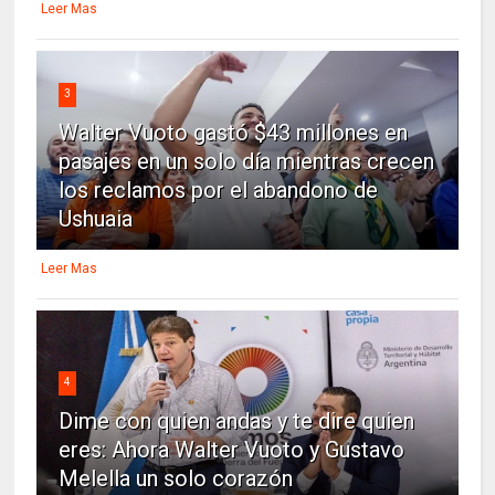
Leer Mas
3
Walter Vuoto gastó $43 millones en
pasajes en un solo día mientras crecen
los reclamos por el abandono de
Ushuaia
Leer Mas
4
Dime con quien andas y te dire quien
eres: Ahora Walter Vuoto y Gustavo
Melella un solo corazón