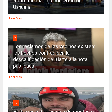
Robo millonario a comercio de
Ushuaia
Leer Mas
9
Los reclamos de los vecinos existen:
los hechos contradicen la
descalificación de Iriarte a la nota
publicada
Leer Mas
10
Hallan sin vida a un guía de montaña y