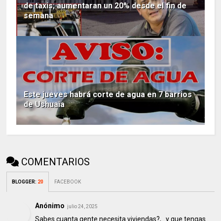
de taxis; aumentaran un 20% desde el fin de
semana
Este jueves habrá corte de agua en 7 barrios
de Ushuaia
COMENTARIOS
BLOGGER
:
20
FACEBOOK
Anónimo
julio 24, 2025
Sabes cuanta gente necesita viviendas?, ..y que tengas