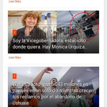
Leer Mas
2
Soy la Vicegobernadora, estaciono
donde quiera. Hay Monica Urquiza...
Leer Mas
3
Walter Vuoto gastó $43 millones en
pasajes en un solo día mientras crecen
los reclamos por el abandono de
Ushuaia