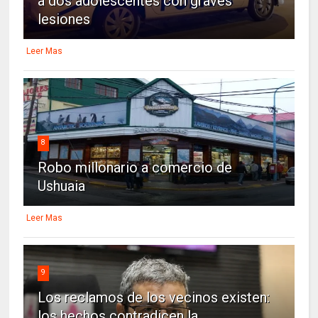
a dos adolescentes con graves
lesiones
Leer Mas
8
Robo millonario a comercio de
Ushuaia
Leer Mas
9
Los reclamos de los vecinos existen:
los hechos contradicen la