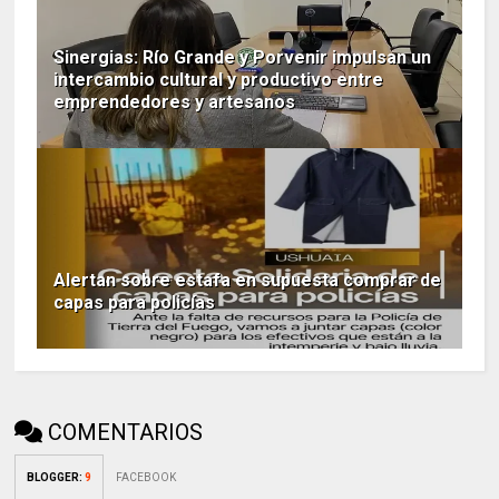
Sinergias: Río Grande y Porvenir impulsan un
intercambio cultural y productivo entre
emprendedores y artesanos
Alertan sobre estafa en supuesta comprar de
capas para policías
COMENTARIOS
BLOGGER
:
9
FACEBOOK