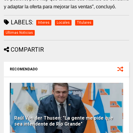
y adaptar la oferta para mejorar las ventas”, concluyó.
LABELS:
Interes
Locales
Titulares
Ultimas Noticias
COMPARTIR
RECOMENDADO
Raúl Von der Thusen: "La gente me pide que
sea intendente de Río Grande"