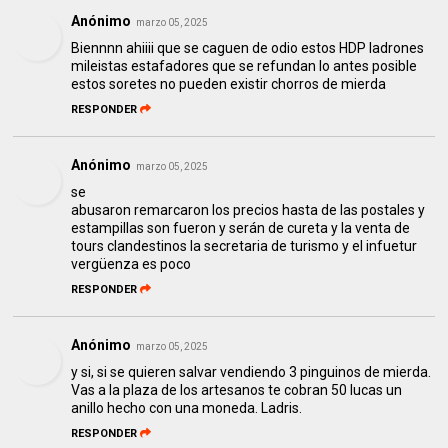
Anónimo
marzo 05, 2025
Biennnn ahiiii que se caguen de odio estos HDP ladrones
mileistas estafadores que se refundan lo antes posible
estos soretes no pueden existir chorros de mierda
RESPONDER
Anónimo
marzo 05, 2025
se
abusaron remarcaron los precios hasta de las postales y
estampillas son fueron y serán de cureta y la venta de
tours clandestinos la secretaria de turismo y el infuetur
vergüenza es poco
RESPONDER
Anónimo
marzo 05, 2025
y si, si se quieren salvar vendiendo 3 pinguinos de mierda.
Vas a la plaza de los artesanos te cobran 50 lucas un
anillo hecho con una moneda. Ladris.
RESPONDER