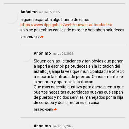
Anónimo
marzo 05, 2025
alguien esparaba algo bueno de estos
https://www.dpp.gob.ar/web/nuevas-autoridades/
solo se paseaban con los de mirgor y hablaban boludeces
RESPONDER
Anónimo
marzo 05, 2025
Siguen con las licitaciones y tan obvios que ponen
a lepori a escribir pelotudeces en la licitacion del
asfalto jajajaja la vez que municipalidad se ofrecio
a reparar la entrada de puertos. Curiosamente se
lo negaron y aparecio la licitacion.
Que mas necesita gustavo para darse cuenta que
puertos necesitas autoridades nuevas que sepan
de puertos y no dos serviles manejados por la hija
de cordoba y dos directores sin casa
RESPONDER
Anónimo
marzo 05, 2025