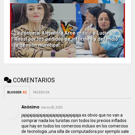
La concejal Alejandra Arce criticó a Lucia
Rossi por los pedidos de informes y defendió
la gestión municipal
COMENTARIOS
BLOGGER
:
82
FACEBOOK
Anónimo
marzo 05, 2025
jajajajajajajajajajajajajajajajajaja es obvio que no van a
comprar nada los turistas con todos los precios inflados
que hay en todos los comercios incluso en los comercios
de tecnologia ,una silla de computadora por ejemplo sale