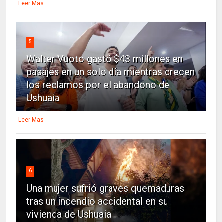
Leer Mas
5
Walter Vuoto gastó $43 millones en
pasajes en un solo día mientras crecen
los reclamos por el abandono de
Ushuaia
Leer Mas
6
Una mujer sufrió graves quemaduras
tras un incendio accidental en su
vivienda de Ushuaia