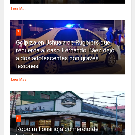
Leer Mas
7
Golpiza en Ushuaia de Rugbiers que
recuerda al caso Fernando Báez dejó
a dos adolescentes con graves
lesiones
Leer Mas
8
Robo millonario a comercio de