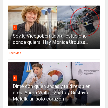
4
Soy la Vicegobernadora, estaciono
donde quiera. Hay Monica Urquiza...
Leer Mas
5
Dime con quien andas y te dire quien
eres: Ahora Walter Vuoto y Gustavo
Melella un solo corazón