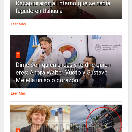
Recapturaron al interno que se había
fugado en Ushuaia
Leer Mas
2
Dime con quien andas y te dire quien
eres: Ahora Walter Vuoto y Gustavo
Melella un solo corazón
Leer Mas
3