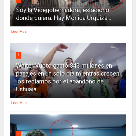
Soy la Vicegobernadora, estaciono
donde quiera. Hay Monica Urquiza...
Leer Mas
4
Walter Vuoto gastó $43 millones en
pasajes en un solo día mientras crecen
los reclamos por el abandono de
Ushuaia
Leer Mas
5