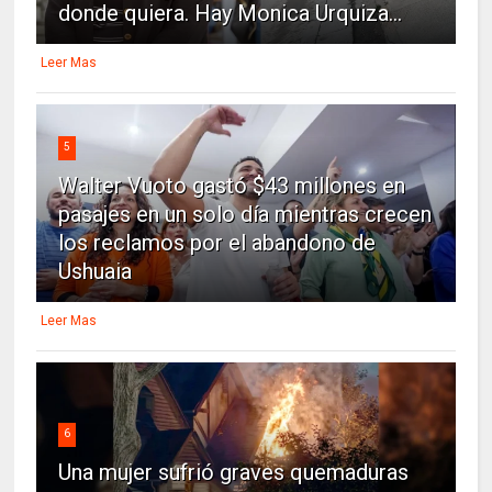
donde quiera. Hay Monica Urquiza...
Leer Mas
5
Walter Vuoto gastó $43 millones en
pasajes en un solo día mientras crecen
los reclamos por el abandono de
Ushuaia
Leer Mas
6
Una mujer sufrió graves quemaduras