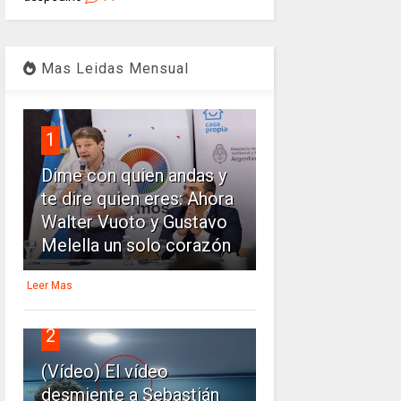
Mas Leidas Mensual
1
Dime con quien andas y
te dire quien eres: Ahora
Walter Vuoto y Gustavo
Melella un solo corazón
Leer Mas
2
(Vídeo) El vídeo
desmiente a Sebastián