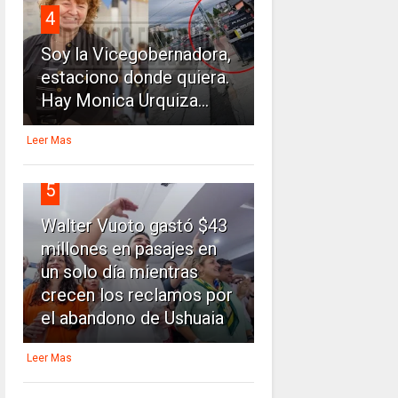
4
Soy la Vicegobernadora,
estaciono donde quiera.
Hay Monica Urquiza...
Leer Mas
5
Walter Vuoto gastó $43
millones en pasajes en
un solo día mientras
crecen los reclamos por
el abandono de Ushuaia
Leer Mas