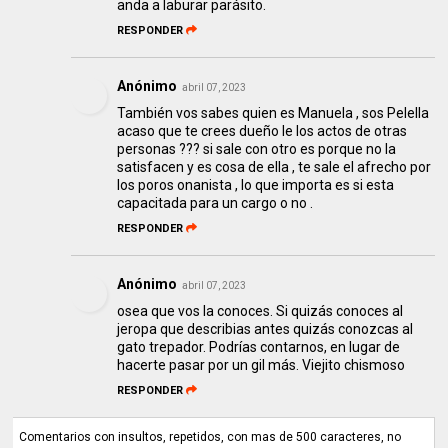
anda a laburar parásito.
RESPONDER
Anónimo
abril 07, 2023
También vos sabes quien es Manuela , sos Pelella
acaso que te crees dueño le los actos de otras
personas ??? si sale con otro es porque no la
satisfacen y es cosa de ella , te sale el afrecho por
los poros onanista , lo que importa es si esta
capacitada para un cargo o no .
RESPONDER
Anónimo
abril 07, 2023
osea que vos la conoces. Si quizás conoces al
jeropa que describias antes quizás conozcas al
gato trepador. Podrías contarnos, en lugar de
hacerte pasar por un gil más. Viejito chismoso
RESPONDER
Comentarios con insultos, repetidos, con mas de 500 caracteres, no