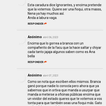
Esta caradura dice Ignorantes, y encima pretende
que la votemos. Quiere ser una ñoqui, otra masss,
Nena ya hay muchos así.
Anda a labura vaga.
RESPONDER
Anónimo
abril 06, 2023
Encima que lo gorrea a branca con un
compañerito de la facu que la hace saltar y chiyar
cada tanto jajaja algunos saben como es Ana
bella
RESPONDER
Anónimo
abril 07, 2023
Como se nota que escriben ellos mismos. Branca
ganó porque nadie lo conocía pero ahora que ya
sabemos que in ortiva que manda a usurpar que
manda a meterse a oficinas públicas encima que
un vividor del estado queres que te votemos a vos
tonta para que también seas una ñoqui más. Gato