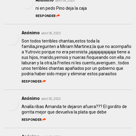
Anónimo
abril 05, 2023
ni en pedo Pino deja la caja
RESPONDER
Anónimo
abril 05, 2023
Son todos terribles chantas,estos toda la
familia,pregunten a Miriam Martinez,la que no acompaño
a Yutrovic porque no era peronista ,jajajajajajajaja tiene a
sus hijos, marido,yernois y nueras ñoqueando con ella ,no
laburan y la otra,la Freites ni les cuento,averiguen...todos
unos terribles chantas apañados por un gobierno que
podria haber sido mejor y eliminar estos parasitos
RESPONDER
Anónimo
abril 05, 2023
Analía ribas Amanda te dejaron afuera??? El gordito de
gorrita mejor que devuelva la plata que debe
RESPONDER