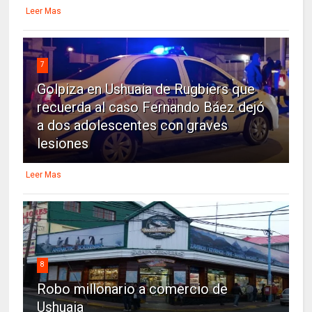
Leer Mas
7
Golpiza en Ushuaia de Rugbiers que
recuerda al caso Fernando Báez dejó
a dos adolescentes con graves
lesiones
Leer Mas
8
Robo millonario a comercio de
Ushuaia