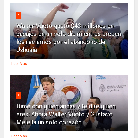
3
Walter Vuoto gastó $43 millones en
pasajes en un solo día mientras crecen
los reclamos por el abandono de
Ushuaia
Leer Mas
4
Dime con quien andas y te dire quien
eres: Ahora Walter Vuoto y Gustavo
Melella un solo corazón
Leer Mas