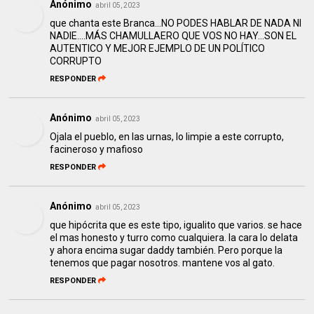
Anónimo
abril 05, 2023
que chanta este Branca...NO PODES HABLAR DE NADA NI
NADIE....MÁS CHAMULLAERO QUE VOS NO HAY...SON EL
AUTENTICO Y MEJOR EJEMPLO DE UN POLÍTICO
CORRUPTO
RESPONDER
Anónimo
abril 05, 2023
Ojala el pueblo, en las urnas, lo limpie a este corrupto,
facineroso y mafioso
RESPONDER
Anónimo
abril 05, 2023
que hipócrita que es este tipo, igualito que varios. se hace
el mas honesto y turro como cualquiera. la cara lo delata
y ahora encima sugar daddy también. Pero porque la
tenemos que pagar nosotros. mantene vos al gato.
RESPONDER