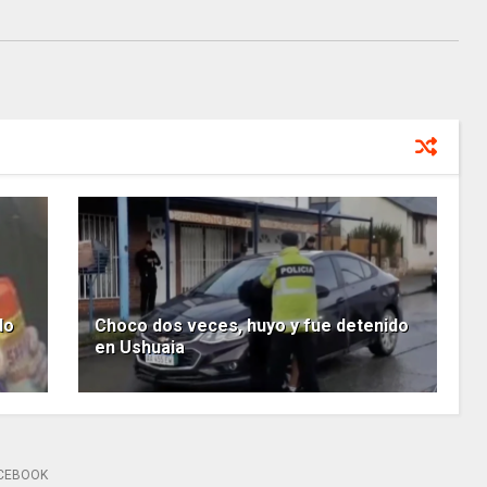
do
Choco dos veces, huyo y fue detenido
en Ushuaia
CEBOOK