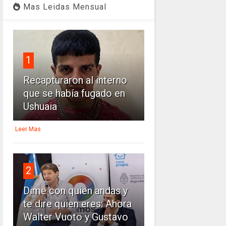
Mas Leidas Mensual
1
Recapturaron al interno
que se había fugado en
Ushuaia
Leer Mas
2
Dime con quien andas y
te dire quien eres: Ahora
Walter Vuoto y Gustavo