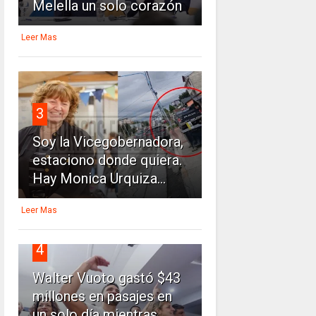
Melella un solo corazón
Leer Mas
3
Soy la Vicegobernadora,
estaciono donde quiera.
Hay Monica Urquiza...
Leer Mas
4
Walter Vuoto gastó $43
millones en pasajes en
un solo día mientras