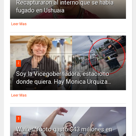
Recapturaron al interno que se había
fugado en Ushuaia
Leer Mas
2
Soy la Vicegobernadora, estaciono
donde quiera. Hay Monica Urquiza...
Leer Mas
3
Walter Vuoto gastó $43 millones en