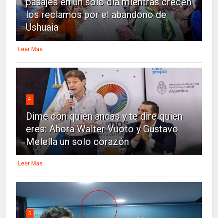
pasajes en un solo día mientras crecen
los reclamos por el abandono de
Ushuaia
Leer Mas
4
Dime con quien andas y te dire quien
eres: Ahora Walter Vuoto y Gustavo
Melella un solo corazón
Leer Mas
5