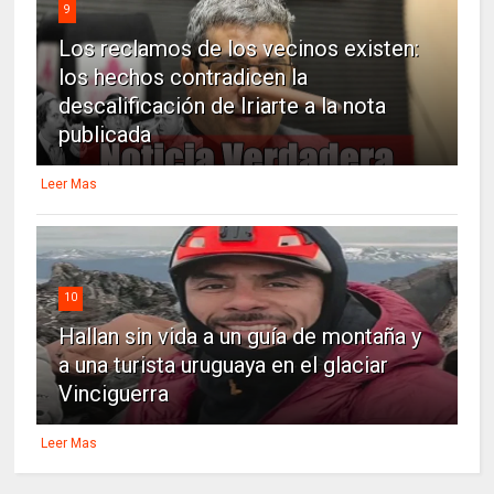
9
Los reclamos de los vecinos existen:
los hechos contradicen la
descalificación de Iriarte a la nota
publicada
Leer Mas
10
Hallan sin vida a un guía de montaña y
a una turista uruguaya en el glaciar
Vinciguerra
Leer Mas