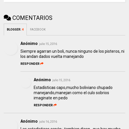
COMENTARIOS
BLOGGER
:
4
FACEBOOK
Anónimo
julio 15, 2016
Siempre agarran un boli, nunca ninguno de los pisteros, ni
los andan dados vuelta manejando
RESPONDER
Anónimo
julio 15, 2016
Estadísticas capo,mucho boliviano chupado
manejando,manejan como el culo sobrios
imaginate en pedo
RESPONDER
Anónimo
julio 16, 2016
Las estadisticas capón ; tambien dicen , que hay mucho