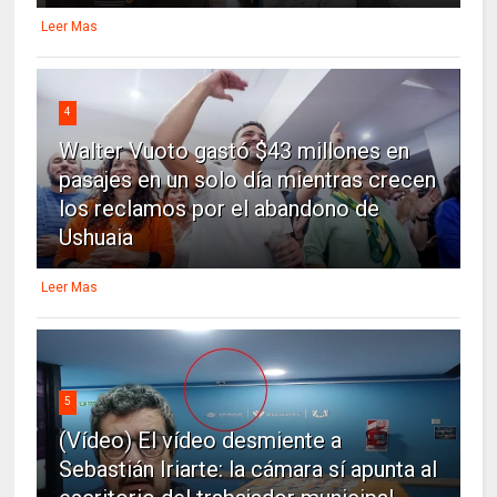
Leer Mas
4
Walter Vuoto gastó $43 millones en
pasajes en un solo día mientras crecen
los reclamos por el abandono de
Ushuaia
Leer Mas
5
(Vídeo) El vídeo desmiente a
Sebastián Iriarte: la cámara sí apunta al