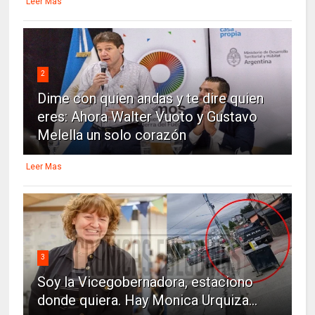
Leer Mas
2
Dime con quien andas y te dire quien
eres: Ahora Walter Vuoto y Gustavo
Melella un solo corazón
Leer Mas
3
Soy la Vicegobernadora, estaciono
donde quiera. Hay Monica Urquiza...