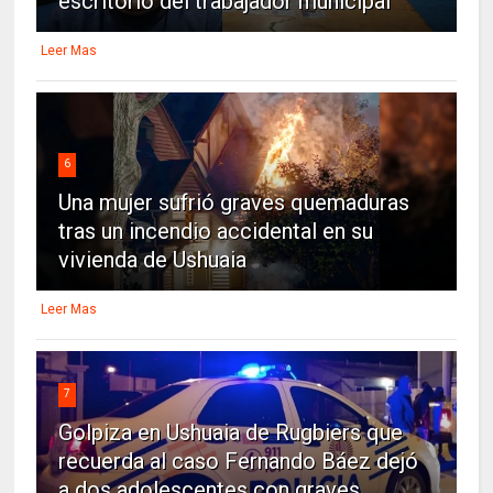
escritorio del trabajador municipal
Leer Mas
6
Una mujer sufrió graves quemaduras
tras un incendio accidental en su
vivienda de Ushuaia
Leer Mas
7
Golpiza en Ushuaia de Rugbiers que
recuerda al caso Fernando Báez dejó
a dos adolescentes con graves