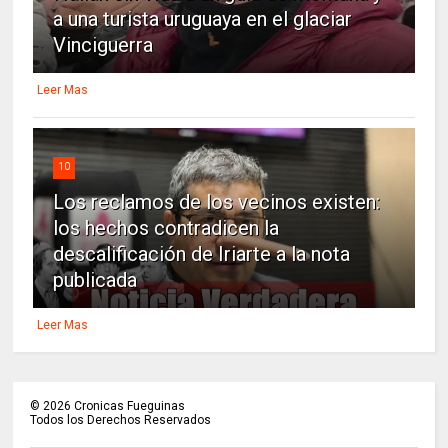
a una turista uruguaya en el glaciar
Vinciguerra
Leer Mas
10
Los reclamos de los vecinos existen:
los hechos contradicen la
descalificación de Iriarte a la nota
publicada
Leer Mas
©
2026
Cronicas Fueguinas
Todos los Derechos Reservados