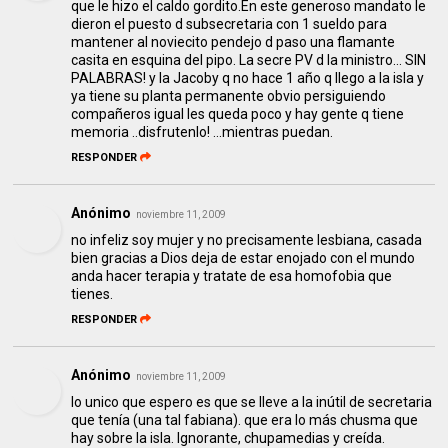
que le hizo el caldo gordito.En este generoso mandato le
dieron el puesto d subsecretaria con 1 sueldo para
mantener al noviecito pendejo d paso una flamante
casita en esquina del pipo. La secre PV d la ministro... SIN
PALABRAS! y la Jacoby q no hace 1 año q llego a la isla y
ya tiene su planta permanente obvio persiguiendo
compañeros igual les queda poco y hay gente q tiene
memoria ..disfrutenlo! ...mientras puedan.
RESPONDER
Anónimo
noviembre 11, 2009
no infeliz soy mujer y no precisamente lesbiana, casada
bien gracias a Dios deja de estar enojado con el mundo
anda hacer terapia y tratate de esa homofobia que
tienes.
RESPONDER
Anónimo
noviembre 11, 2009
lo unico que espero es que se lleve a la inútil de secretaria
que tenía (una tal fabiana). que era lo más chusma que
hay sobre la isla. Ignorante, chupamedias y creída.