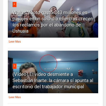
4
Walter Vuoto gastó $43 millones en
pasajes en un solo día mientras crecen
los reclamos por el abandono de
Ushuaia
Leer Mas
5
(Vídeo) El vídeo desmiente a
Sebastián Iriarte: la cámara sí apunta al
escritorio del trabajador municipal
Leer Mas