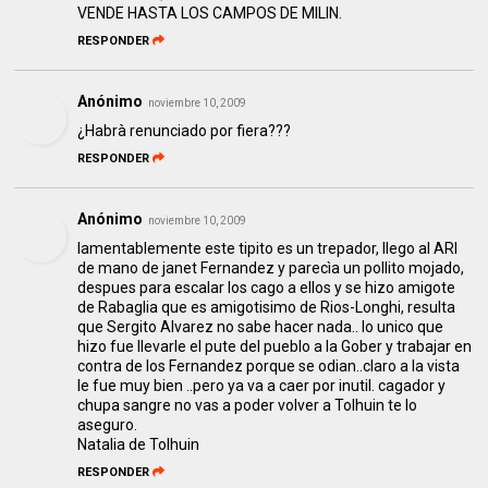
VENDE HASTA LOS CAMPOS DE MILIN.
RESPONDER
Anónimo
noviembre 10, 2009
¿Habrà renunciado por fiera???
RESPONDER
Anónimo
noviembre 10, 2009
lamentablemente este tipito es un trepador, llego al ARI
de mano de janet Fernandez y parecìa un pollito mojado,
despues para escalar los cago a ellos y se hizo amigote
de Rabaglia que es amigotisimo de Rios-Longhi, resulta
que Sergito Alvarez no sabe hacer nada.. lo unico que
hizo fue llevarle el pute del pueblo a la Gober y trabajar en
contra de los Fernandez porque se odian..claro a la vista
le fue muy bien ..pero ya va a caer por inutil. cagador y
chupa sangre no vas a poder volver a Tolhuin te lo
aseguro.
Natalia de Tolhuin
RESPONDER