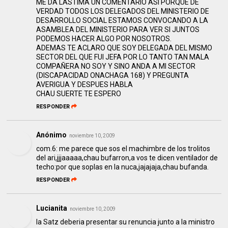
ME DA LASTIMA UN COMENTARIO ASI PORQUE DE
VERDAD TODOS LOS DELEGADOS DEL MINISTERIO DE
DESARROLLO SOCIAL ESTAMOS CONVOCANDO A LA
ASAMBLEA DEL MINISTERIO PARA VER SI JUNTOS
PODEMOS HACER ALGO POR NOSOTROS.
ADEMAS TE ACLARO QUE SOY DELEGADA DEL MISMO
SECTOR DEL QUE FUI JEFA POR LO TANTO TAN MALA
COMPAÑERA NO SOY Y SINO ANDA A MI SECTOR
(DISCAPACIDAD ONACHAGA 168) Y PREGUNTA
AVERIGUA Y DESPUES HABLA
CHAU SUERTE TE ESPERO
RESPONDER
Anónimo
noviembre 10, 2009
com.6: me parece que sos el machimbre de los trolitos
del ari,jjjaaaaa,chau bufarron,a vos te dicen ventilador de
techo:por que soplas en la nuca,jajajaja,chau bufanda.
RESPONDER
Lucianita
noviembre 10, 2009
la Satz deberia presentar su renuncia junto a la ministro