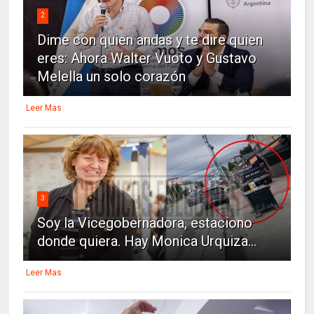
2
Dime con quien andas y te dire quien
eres: Ahora Walter Vuoto y Gustavo
Melella un solo corazón
Leer Mas
3
Soy la Vicegobernadora, estaciono
donde quiera. Hay Monica Urquiza...
Leer Mas