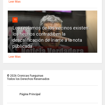
Leer Mas
10
Los reclamos de los vecinos existen:
los hechos contradicen la
descalificación de Iriarte a la nota
publicada
Leer Mas
©
2026
Cronicas Fueguinas
Todos los Derechos Reservados
Página Principal