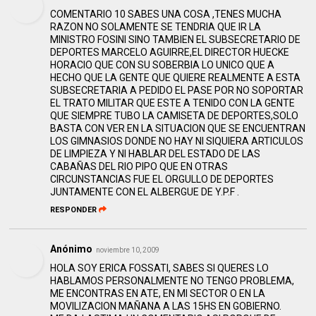
COMENTARIO 10 SABES UNA COSA ,TENES MUCHA
RAZON NO SOLAMENTE SE TENDRIA QUE IR LA
MINISTRO FOSINI SINO TAMBIEN EL SUBSECRETARIO DE
DEPORTES MARCELO AGUIRRE,EL DIRECTOR HUECKE
HORACIO QUE CON SU SOBERBIA LO UNICO QUE A
HECHO QUE LA GENTE QUE QUIERE REALMENTE A ESTA
SUBSECRETARIA A PEDIDO EL PASE POR NO SOPORTAR
EL TRATO MILITAR QUE ESTE A TENIDO CON LA GENTE
QUE SIEMPRE TUBO LA CAMISETA DE DEPORTES,SOLO
BASTA CON VER EN LA SITUACION QUE SE ENCUENTRAN
LOS GIMNASIOS DONDE NO HAY NI SIQUIERA ARTICULOS
DE LIMPIEZA Y NI HABLAR DEL ESTADO DE LAS
CABAÑAS DEL RIO PIPO QUE EN OTRAS
CIRCUNSTANCIAS FUE EL ORGULLO DE DEPORTES
JUNTAMENTE CON EL ALBERGUE DE Y.P.F .
RESPONDER
Anónimo
noviembre 10, 2009
HOLA SOY ERICA FOSSATI, SABES SI QUERES LO
HABLAMOS PERSONALMENTE NO TENGO PROBLEMA,
ME ENCONTRAS EN ATE, EN MI SECTOR O EN LA
MOVILIZACION MAÑANA A LAS 15HS EN GOBIERNO.