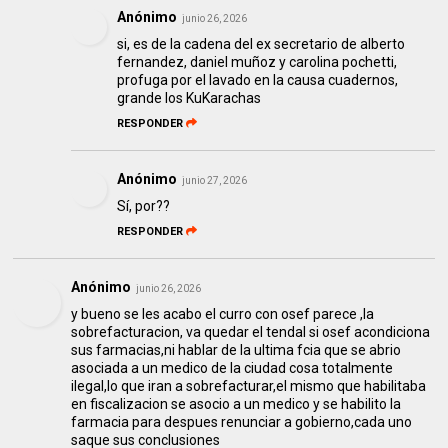
Anónimo
junio 26, 2026
si, es de la cadena del ex secretario de alberto
fernandez, daniel muñoz y carolina pochetti,
profuga por el lavado en la causa cuadernos,
grande los KuKarachas
RESPONDER
Anónimo
junio 27, 2026
Sí, por??
RESPONDER
Anónimo
junio 26, 2026
y bueno se les acabo el curro con osef parece ,la
sobrefacturacion, va quedar el tendal si osef acondiciona
sus farmacias,ni hablar de la ultima fcia que se abrio
asociada a un medico de la ciudad cosa totalmente
ilegal,lo que iran a sobrefacturar,el mismo que habilitaba
en fiscalizacion se asocio a un medico y se habilito la
farmacia para despues renunciar a gobierno,cada uno
saque sus conclusiones