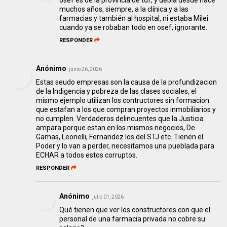
osef es de la provincia de tdf, y debía desde hace
muchos años, siempre, a la clínica y a las
farmacias y también al hospital, ni estaba Milei
cuando ya se robaban todo en osef, ignorante.
RESPONDER
Anónimo
junio 26, 2026
Estas seudo empresas son la causa de la profundizacion
de la Indigencia y pobreza de las clases sociales, el
mismo ejemplo utilizan los contructores sin formacion
que estafan a los que compran proyectos inmobiliarios y
no cumplen. Verdaderos delincuentes que la Justicia
ampara porque estan en los mismos negocios, De
Gamas, Leonelli, Fernandez los del STJ etc. Tienen el
Poder y lo van a perder, necesitamos una pueblada para
ECHAR a todos estos corruptos.
RESPONDER
Anónimo
julio 01, 2026
Qué tienen que ver los constructores con que el
personal de una farmacia privada no cobre su