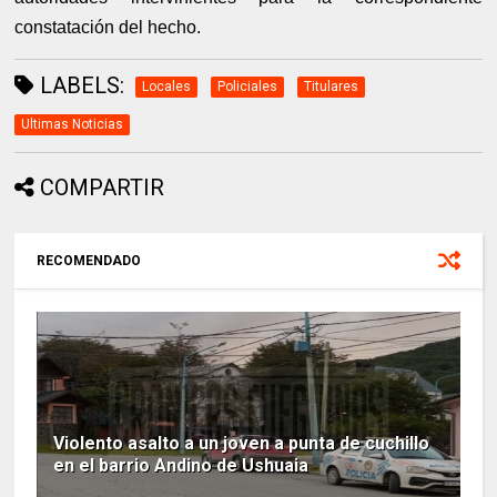
constatación del hecho.
LABELS:
Locales
Policiales
Titulares
Ultimas Noticias
COMPARTIR
RECOMENDADO
Violento asalto a un joven a punta de cuchillo
en el barrio Andino de Ushuaia