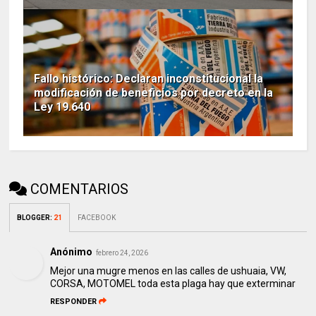
Fallo histórico: Declaran inconstitucional la
modificación de beneficios por decreto en la
Ley 19.640
COMENTARIOS
BLOGGER
:
21
FACEBOOK
Anónimo
febrero 24, 2026
Mejor una mugre menos en las calles de ushuaia, VW,
CORSA, MOTOMEL toda esta plaga hay que exterminar
RESPONDER