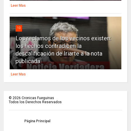
Leer Mas
10
Los reclamos de los vecinos existen:
los hechos contradicen la
descalificación de Iriarte a la nota
publicada
Leer Mas
©
2026
Cronicas Fueguinas
Todos los Derechos Reservados
Página Principal