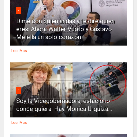
2
Dime con quien andas y te dire quien
eres: Ahora Walter Vuoto y Gustavo
Melella un solo corazón
Leer Mas
3
Soy la Vicegobernadora, estaciono
donde quiera. Hay Monica Urquiza...
Leer Mas