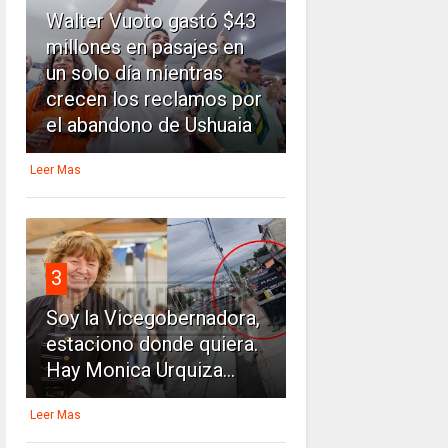
Walter Vuoto gastó $43
millones en pasajes en
un solo día mientras
crecen los reclamos por
el abandono de Ushuaia
Leer Mas
3
Soy la Vicegobernadora,
estaciono donde quiera.
Hay Monica Urquiza...
Leer Mas