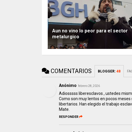
Aun no vino lo peor para el sector
metalurgico
COMENTARIOS
BLOGGER
:
48
FA
Anónimo
febrero 28, 2026
Adiosssss liberesclavos , ustedes mismo
Como son muy lentos en pocos meses se 
libertarios. Han elegido el trabajo escla
Mate.
RESPONDER