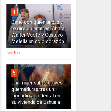
4
Dime con quien andas y
te dire quien eres: Ahora
Walter Vuoto y Gustavo
Melella un solo corazón
Leer Mas
5
Una mujer sufrió graves
quemaduras tras un
incendio accidental en
su vivienda de Ushuaia