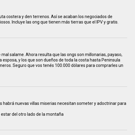
ruta costera y den terrenos. Así se acaban los negociados de
sos. Incluye las ong que tienen más tierras que el IPV y gratis.
e mal salame. Ahora resulta que las ongs son millonarias, payaso,
 la esposa, y los que son dueños de toda la costa hasta Peninsula
meros. Seguro que vos tenés 100.000 dólares para comprarles un
as habrá nuevas villas miserias necesitan someter y adoctrinar para
n estar del otro lado de la montaña