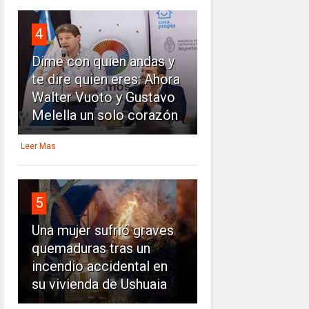
4
Dime con quien andas y
te dire quien eres: Ahora
Walter Vuoto y Gustavo
Melella un solo corazón
Leer Mas
5
Una mujer sufrió graves
quemaduras tras un
incendio accidental en
su vivienda de Ushuaia