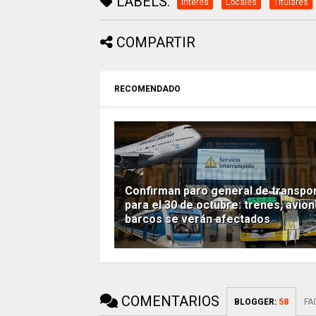
LABELS:
Interes
Locales
Titulares
COMPARTIR
RECOMENDADO
Confirman paro general de transpo
para el 30 de octubre: trenes, avion
barcos se verán afectados
COMENTARIOS
BLOGGER
:
58
FA