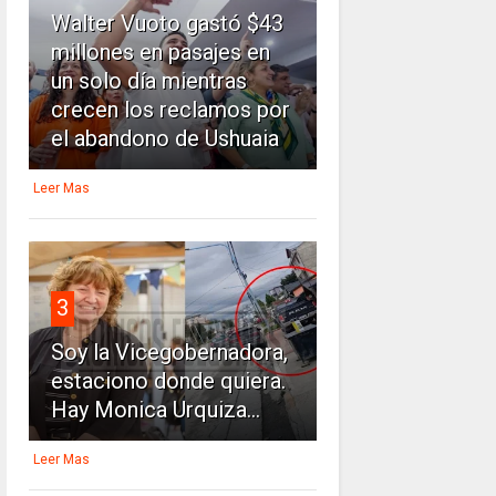
Walter Vuoto gastó $43
millones en pasajes en
un solo día mientras
crecen los reclamos por
el abandono de Ushuaia
Leer Mas
3
Soy la Vicegobernadora,
estaciono donde quiera.
Hay Monica Urquiza...
Leer Mas